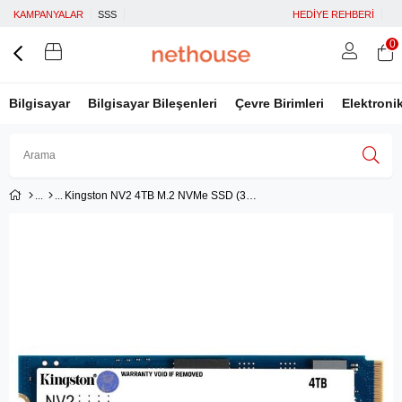
KAMPANYALAR
SSS
HEDİYE REHBERİ
0
Bilgisayar
Bilgisayar Bileşenleri
Çevre Birimleri
Elektroni
Kingston NV2 4TB M.2 NVMe SSD (3500-2800MB/s)
Üye Girişi
Üye Ol
Facebook İle Bağlan
Google İle Bağlan