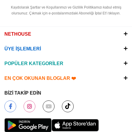
Kaydolarak Şartlar ve Koşullarımızı ve Gizlilik Politikamızı kabul etmiş
olursunuz.
Çıkmak için e-postalarımızdaki Aboneliği İptal Et’i tıklayın.
NETHOUSE
ÜYE İŞLEMLERİ
POPÜLER KATEGORİLER
EN ÇOK OKUNAN BLOGLAR ❤️
BİZİ TAKİP EDİN