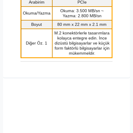
Arabirim
PCIe
Okuma: 3.500 MB/sn ~
Okuma/Yazma
Yazma: 2.800 MB/sn
Boyut
80 mm x 22 mm x 2.1 mm
M.2 konektörlerle tasarımlara
kolayca entegre edin. İnce
Diğer Öz. 1
dizüstü bilgisayarlar ve küçük
form faktörlü bilgisayarlar için
mükemmeldir.