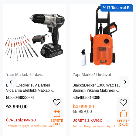
%17
Yapı Market/ Hırdavat
Yapı Market/ Hırdavat
Black&Decker 18V Darbeli
Black&Decker 1300 Watt 110 Bar
Vidalama Elektrikli Matkap -
Basınçlı Yıkama Makinesi -
BDCHD18SC1K-QW
(BEPW1300L-QS)
5035048833803
5054905314088
₺3.999,00
₺4.999,00
₺5.999,00
ÜCRETSIZ KARGO
SEPETE
ÜCRETSIZ KARGO
SEPETE
EKLE
EKLE
Tahmini Kargoya Teslim: Aynı Gün
Tahmini Kargoya Teslim: Aynı Gün