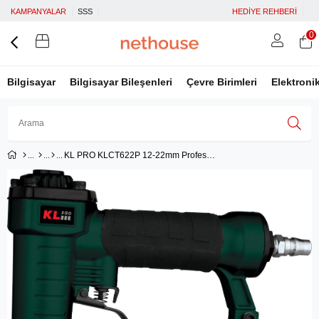
KAMPANYALAR
SSS
HEDİYE REHBERİ
0
Bilgisayar
Bilgisayar Bileşenleri
Çevre Birimleri
Elektroni
KL PRO KLCT622P 12-22mm Profesyonel Havalı Çivi Çakma Tabancası
Üye Girişi
Üye Ol
Facebook İle Bağlan
Google İle Bağlan