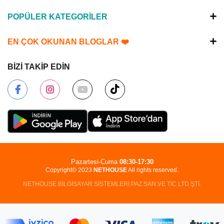
POPÜLER KATEGORİLER
EN ÇOK OKUNAN BLOGLAR ❤️
BİZİ TAKİP EDİN
Pazartesi-Cuma
08:30-17:30
Copyright© 2023
NETHOUSE
All rights reserved.
NETHOUSE BİLGİSAYAR SİSTEMLERİ PAZ.SAN.VE TİC.LTD.ŞTİ.