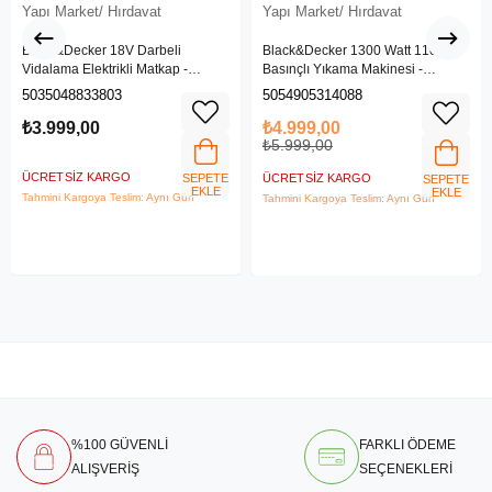
Yapı Market/ Hırdavat
Yapı Market/ Hırdavat
Black&Decker 18V Darbeli
Black&Decker 1300 Watt 110 Bar
Vidalama Elektrikli Matkap -
Basınçlı Yıkama Makinesi -
BDCHD18SC1K-QW
(BEPW1300L-QS)
5035048833803
5054905314088
₺3.999,00
₺4.999,00
₺5.999,00
ÜCRETSIZ KARGO
SEPETE
ÜCRETSIZ KARGO
SEPETE
EKLE
EKLE
Tahmini Kargoya Teslim: Aynı Gün
Tahmini Kargoya Teslim: Aynı Gün
%100 GÜVENLİ
FARKLI ÖDEME
ALIŞVERİŞ
SEÇENEKLERİ