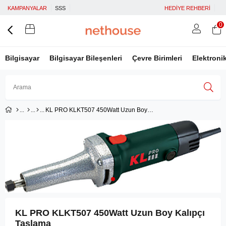
KAMPANYALAR
SSS
HEDİYE REHBERİ
0
Bilgisayar
Bilgisayar Bileşenleri
Çevre Birimleri
Elektroni
KL PRO KLKT507 450Watt Uzun Boy Kalıpçı Taşlama
Üye Girişi
Üye Ol
Facebook İle Bağlan
Google İle Bağlan
KL PRO KLKT507 450Watt Uzun Boy Kalıpçı
Taşlama