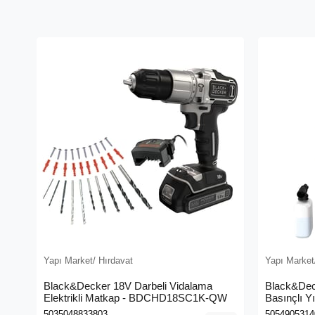
Yapı Market/ Hırdavat
Yapı Market
Black&Decker 18V Darbeli Vidalama
Black&Dec
Elektrikli Matkap - BDCHD18SC1K-QW
Basınçlı Y
(BEPW130
5035048833803
5054905314