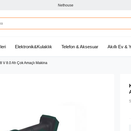
Nethouse
leri
Elektronik&Kulaklık
Telefon & Aksesuar
Akıllı Ev &
 V 8.0 Ah Çok Amaçlı Makina
S