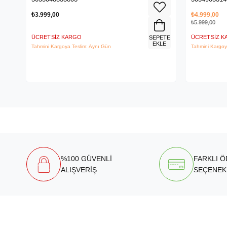
₺3.999,00
₺4.999,00
₺5.999,00
ÜCRETSIZ KARGO
ÜCRETSIZ 
SEPETE
EKLE
Tahmini Kargoya Teslim: Aynı Gün
Tahmini Kargoy
%100 GÜVENLİ
FARKLI 
ALIŞVERİŞ
SEÇENEK