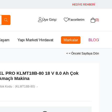
HEDİYE REHBERİ
Üye Girişi
Favorilerim
0
 Yaşam
Yapı Market/ Hırdavat
Markalar
BLOG
< < Önceki Sayfaya Dön
KL PRO KLMT18B-80 18 V 8.0 Ah Çok
Amaçlı Makina
tok Kodu
(KLMT18B-80)