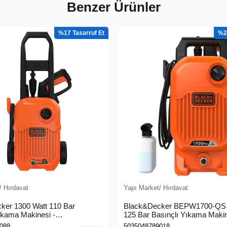
Benzer Ürünler
%17
%2
/ Hırdavat
Yapı Market/ Hırdavat
ker 1300 Watt 110 Bar
Black&Decker BEPW1700-QS 
ıkama Makinesi -
125 Bar Basınçlı Yıkama Maki
0L-QS)
088
5035048789018