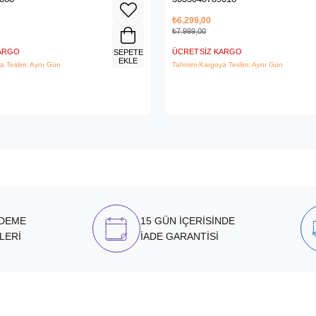
₺6.299,00
₺7.999,00
KARGO
ÜCRETSIZ KARGO
SEPETE
EKLE
a Teslim: Aynı Gün
Tahmini Kargoya Teslim: Aynı Gün
ÖDEME
15 GÜN İÇERİSİNDE
LERİ
İADE GARANTİSİ