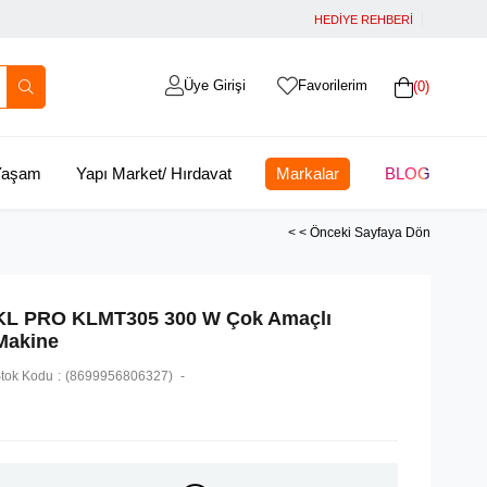
HEDİYE REHBERİ
Üye Girişi
Favorilerim
0
 Yaşam
Yapı Market/ Hırdavat
Markalar
BLOG
< < Önceki Sayfaya Dön
KL PRO KLMT305 300 W Çok Amaçlı
Makine
tok Kodu
(8699956806327)