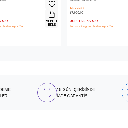
₺6.299,00
₺7.999,00
KARGO
ÜCRETSIZ KARGO
SEPETE
EKLE
a Teslim: Aynı Gün
Tahmini Kargoya Teslim: Aynı Gün
ÖDEME
15 GÜN İÇERİSİNDE
LERİ
İADE GARANTİSİ