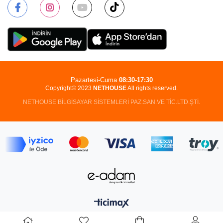
Pazartesi-Cuma
08:30-17:30
Copyright© 2023
NETHOUSE
All rights reserved.
NETHOUSE BİLGİSAYAR SİSTEMLERİ PAZ.SAN.VE TİC.LTD.ŞTİ.