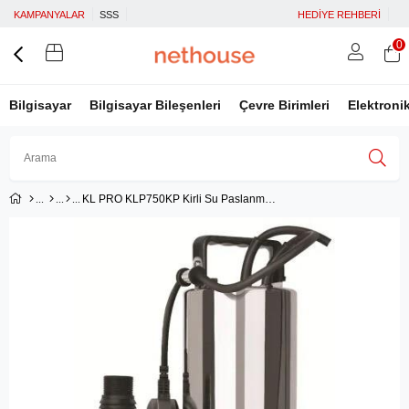
KAMPANYALAR
SSS
HEDİYE REHBERİ
0
Bilgisayar
Bilgisayar Bileşenleri
Çevre Birimleri
Elektroni
KL PRO KLP750KP Kirli Su Paslanmaz Dalgıç Pompa
Üye Girişi
Üye Ol
Facebook İle Bağlan
Google İle Bağlan