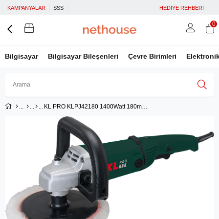
KAMPANYALAR
SSS
HEDİYE REHBERİ
0
Bilgisayar
Bilgisayar Bileşenleri
Çevre Birimleri
Elektroni
KL PRO KLPJ42180 1400Watt 180mm/230mm Profesyonel Polisaj Makinesi
Üye Girişi
Üye Ol
Facebook İle Bağlan
Google İle Bağlan