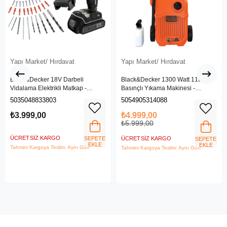
Yapı Market/ Hırdavat
Yapı Market/ Hırdavat
Black&Decker 18V Darbeli
Black&Decker 1300 Watt 110 Bar
Vidalama Elektrikli Matkap -
Basınçlı Yıkama Makinesi -
BDCHD18SC1K-QW
(BEPW1300L-QS)
5035048833803
5054905314088
₺3.999,00
₺4.999,00
₺5.999,00
ÜCRETSIZ KARGO
SEPETE
ÜCRETSIZ KARGO
SEPETE
EKLE
EKLE
Tahmini Kargoya Teslim: Aynı Gün
Tahmini Kargoya Teslim: Aynı Gün