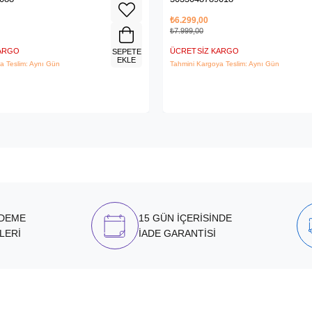
₺6.299,00
₺7.999,00
KARGO
ÜCRETSIZ KARGO
SEPETE
EKLE
a Teslim: Aynı Gün
Tahmini Kargoya Teslim: Aynı Gün
ÖDEME
15 GÜN İÇERİSİNDE
LERİ
İADE GARANTİSİ