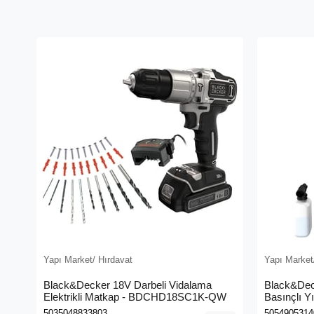
Yapı Market/ Hırdavat
Yapı Market
Black&Decker 18V Darbeli Vidalama
Black&Dec
Elektrikli Matkap - BDCHD18SC1K-QW
Basınçlı Y
(BEPW130
5035048833803
5054905314