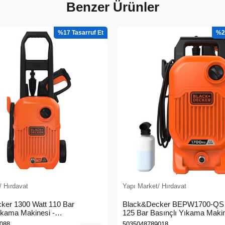
Benzer Ürünler
%17
%2
/ Hırdavat
Yapı Market/ Hırdavat
ker 1300 Watt 110 Bar
Black&Decker BEPW1700-QS 
ıkama Makinesi -
125 Bar Basınçlı Yıkama Maki
0L-QS)
088
5035048789018