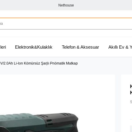
Nethouse
leri
Elektronik&Kulaklık
Telefon & Aksesuar
Akıllı Ev &
2.0Ah Li-lon Kömürsüz Şarjlı Pnömatik Matkap
S