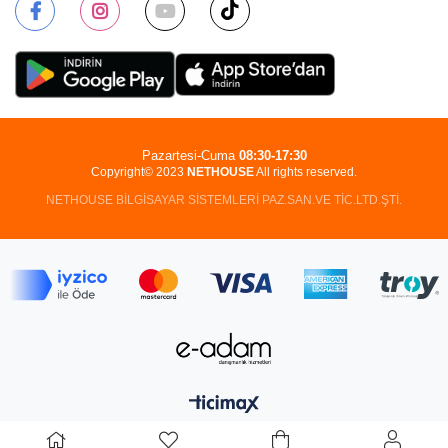
Pazartesi-Cuma
08:30-17:30
Copyright© 2023
NETHOUSE
All rights reserved.
NETHOUSE BİLGİSAYAR SİSTEMLERİ PAZ.SAN.VE TİC.LTD.ŞTİ.