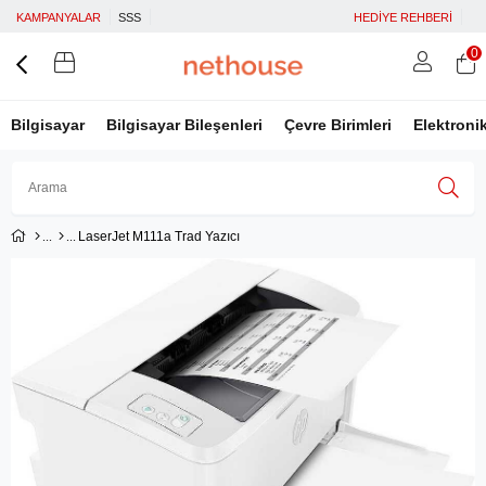
KAMPANYALAR
SSS
HEDİYE REHBERİ
0
Bilgisayar
Bilgisayar Bileşenleri
Çevre Birimleri
Elektroni
LaserJet M111a Trad Yazıcı
Üye Girişi
Üye Ol
Facebook İle Bağlan
Google İle Bağlan