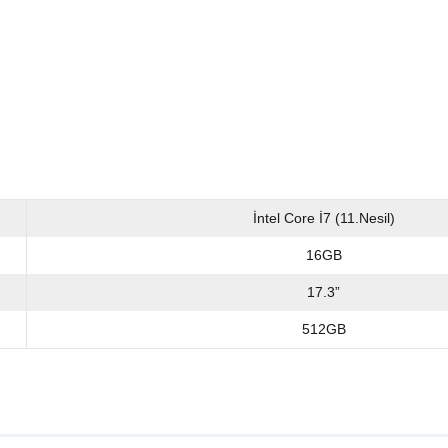
İntel Core İ7 (11.Nesil)
16GB
17.3”
512GB