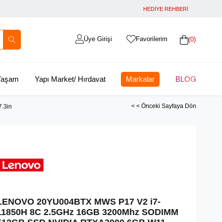
HEDİYE REHBERİ
Üye Girişi
Favorilerim
0
 Yaşam
Yapı Market/ Hırdavat
Markalar
BLOG
< < Önceki Sayfaya Dön
.3in
LENOVO 20YU004BTX MWS P17 V2 i7-
11850H 8C 2.5GHz 16GB 3200Mhz SODIMM