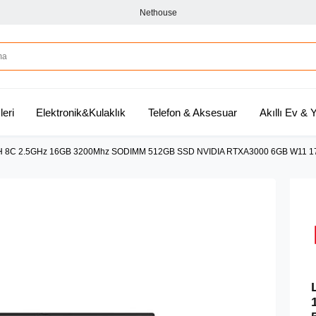
Nethouse
leri
Elektronik&Kulaklık
Telefon & Aksesuar
Akıllı Ev &
 8C 2.5GHz 16GB 3200Mhz SODIMM 512GB SSD NVIDIA RTXA3000 6GB W11 17