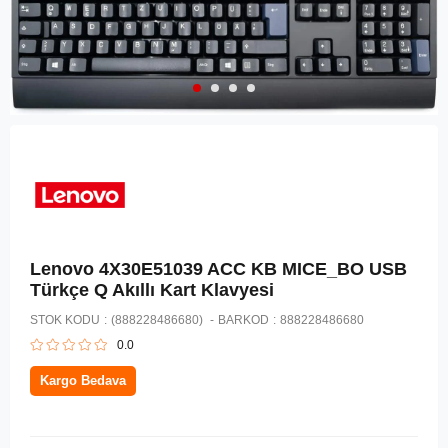
Lenovo 4X30E51039 ACC KB MICE_BO USB
Türkçe Q Akıllı Kart Klavyesi
STOK KODU
(888228486680)
BARKOD
:
888228486680
0.0
Kargo Bedava