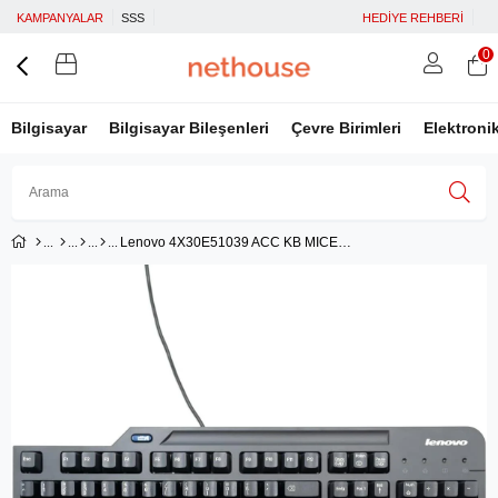
KAMPANYALAR
SSS
HEDİYE REHBERİ
0
Bilgisayar
Bilgisayar Bileşenleri
Çevre Birimleri
Elektroni
Lenovo 4X30E51039 ACC KB MICE_BO USB Türkçe Q Akıllı Kart Klavyesi
Üye Girişi
Üye Ol
Facebook İle Bağlan
Google İle Bağlan