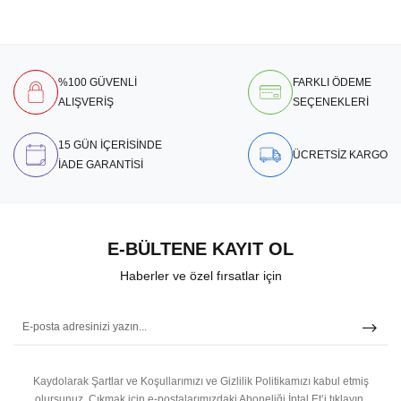
%100 GÜVENLİ
FARKLI ÖDEME
ALIŞVERİŞ
SEÇENEKLERİ
15 GÜN İÇERİSİNDE
ÜCRETSİZ KARGO
İADE GARANTİSİ
E-BÜLTENE KAYIT OL
Haberler ve özel fırsatlar için
Kaydolarak Şartlar ve Koşullarımızı ve Gizlilik Politikamızı kabul etmiş
olursunuz.
Çıkmak için e-postalarımızdaki Aboneliği İptal Et’i tıklayın.