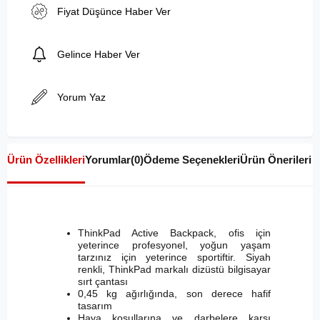
Fiyat Düşünce Haber Ver
Gelince Haber Ver
Yorum Yaz
Ürün Özellikleri
Yorumlar
(0)
Ödeme Seçenekleri
Ürün Önerileri
ThinkPad Active Backpack, ofis için
yeterince profesyonel, yoğun yaşam
tarzınız için yeterince sportiftir. Siyah
renkli, ThinkPad markalı dizüstü bilgisayar
sırt çantası
0,45 kg ağırlığında, son derece hafif
tasarım
Hava koşullarına ve darbelere karşı