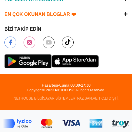
EN ÇOK OKUNAN BLOGLAR ❤️
BİZİ TAKİP EDİN
Pazartesi-Cuma
08:30-17:30
Copyright© 2023
NETHOUSE
All rights reserved.
NETHOUSE BİLGİSAYAR SİSTEMLERİ PAZ.SAN.VE TİC.LTD.ŞTİ.