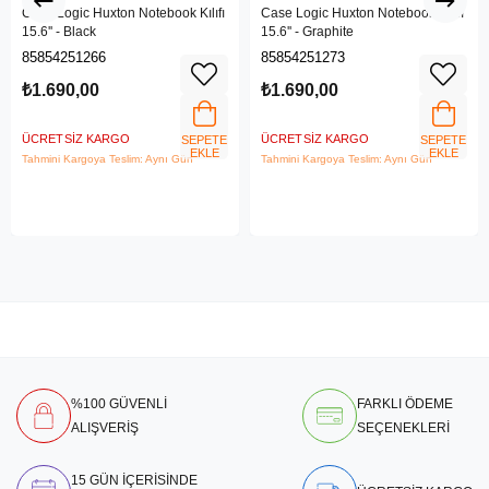
Case Logic Huxton Notebook Kılıfı
Case Logic Huxton Notebook Kılıfı
15.6'' - Black
15.6'' - Graphite
85854251266
85854251273
₺1.690,00
₺1.690,00
ÜCRETSIZ KARGO
ÜCRETSIZ KARGO
SEPETE
SEPETE
EKLE
EKLE
Tahmini Kargoya Teslim: Aynı Gün
Tahmini Kargoya Teslim: Aynı Gün
%100 GÜVENLİ
FARKLI ÖDEME
ALIŞVERİŞ
SEÇENEKLERİ
15 GÜN İÇERİSİNDE