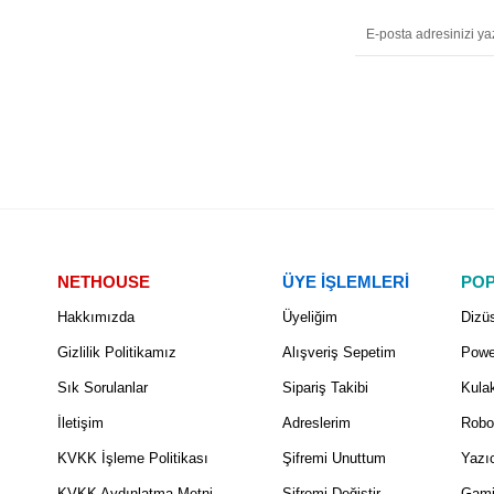
NETHOUSE
ÜYE İŞLEMLERİ
POP
Hakkımızda
Üyeliğim
Dizüs
Gizlilik Politikamız
Alışveriş Sepetim
Powe
Sık Sorulanlar
Sipariş Takibi
Kulak
İletişim
Adreslerim
Robo
KVKK İşleme Politikası
Şifremi Unuttum
Yazıc
KVKK Aydınlatma Metni
Şifremi Değiştir
Gami