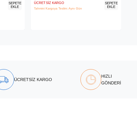
ÜCRETSIZ KARGO
ÜCR
SEPETE
SEPETE
EKLE
EKLE
Tahmini Kargoya Teslim: Aynı Gün
Tahm
HIZLI
ÜCRETSİZ KARGO
GÖNDERİ