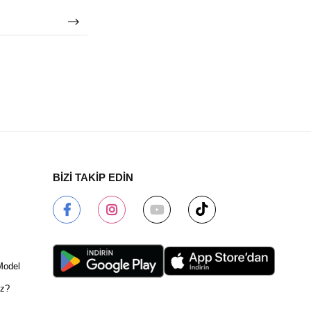
BİZİ TAKİP EDİN
Model
ız?