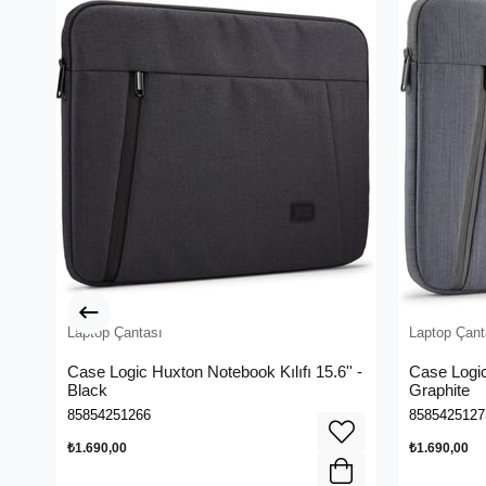
Laptop Çantası
Laptop Çant
Case Logic Huxton Notebook Kılıfı 15.6'' -
Case Logic
Black
Graphite
85854251266
8585425127
₺1.690,00
₺1.690,00