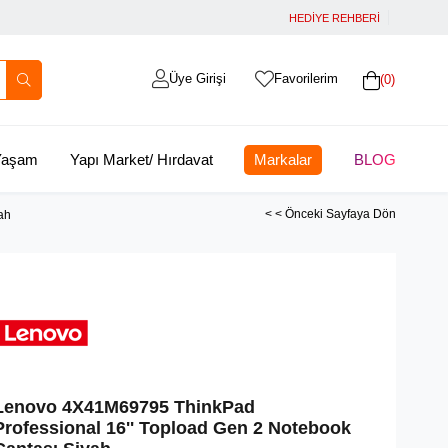
HEDİYE REHBERİ
Üye Girişi
Favorilerim
0
 Yaşam
Yapı Market/ Hırdavat
Markalar
BLOG
< < Önceki Sayfaya Dön
ah
Lenovo 4X41M69795 ThinkPad
Professional 16'' Topload Gen 2 Notebook