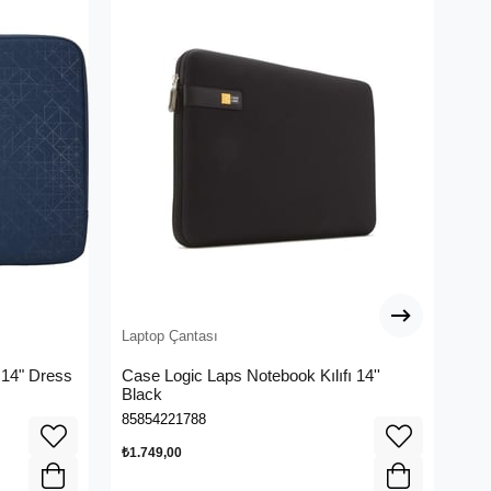
Laptop Çantası
Lap
, 14" Dress
Case Logic Laps Notebook Kılıfı 14''
Ca
Black
Çan
85854221788
858
₺1.749,00
₺2.