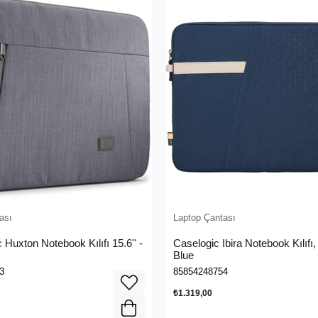
ası
Laptop Çantası
 Huxton Notebook Kılıfı 15.6'' -
Caselogic Ibira Notebook Kılıfı
Blue
3
85854248754
₺1.319,00