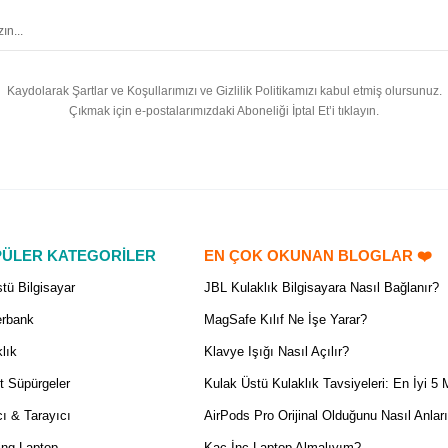
Kaydolarak Şartlar ve Koşullarımızı ve Gizlilik Politikamızı kabul etmiş olursunuz.
Çıkmak için e-postalarımızdaki Aboneliği İptal Et’i tıklayın.
ÜLER KATEGORİLER
EN ÇOK OKUNAN BLOGLAR ❤️
tü Bilgisayar
JBL Kulaklık Bilgisayara Nasıl Bağlanır?
rbank
MagSafe Kılıf Ne İşe Yarar?
lık
Klavye Işığı Nasıl Açılır?
t Süpürgeler
Kulak Üstü Kulaklık Tavsiyeleri: En İyi 5 
ı & Tarayıcı
AirPods Pro Orijinal Olduğunu Nasıl Anlar
ng Laptop
Kaç İnç Laptop Almalıyım?