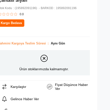
Çantası Siyah
tok Kodu
(195892091196)
BARKOD
:
195892091196
0.0
Kargo Bedava
ahmini Kargoya Teslim Süresi
:
Aynı Gün
Ürün stoklarımızda kalmamıştır.
Fiyat Düşünce Haber
Karşılaştır
Ver
Gelince Haber Ver