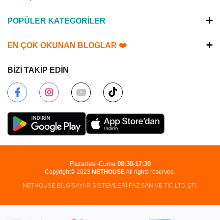
POPÜLER KATEGORİLER
EN ÇOK OKUNAN BLOGLAR ❤️
BİZİ TAKİP EDİN
Pazartesi-Cuma
08:30-17:30
Copyright© 2023
NETHOUSE
All rights reserved.
NETHOUSE BİLGİSAYAR SİSTEMLERİ PAZ.SAN.VE TİC.LTD.ŞTİ.