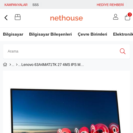
KAMPANYALAR
SSS
HEDİYE REHBERİ
0
Bilgisayar
Bilgisayar Bileşenleri
Çevre Birimleri
Elektroni
Lenovo 63A4MAT1TK 27 4MS IPS Monitör
Üye Girişi
Üye Ol
Facebook İle Bağlan
Google İle Bağlan