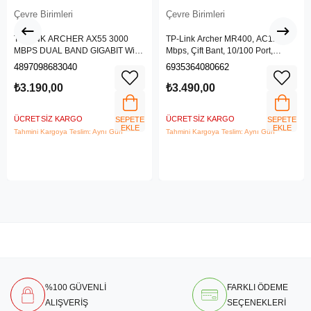
Çevre Birimleri
Çevre Birimleri
TP-LINK ARCHER AX55 3000
TP-Link Archer MR400, AC1200
MBPS DUAL BAND GIGABIT Wi-Fi
Mbps, Çift Bant, 10/100 Port,
6 ROUTER
4G/3G SIM Yuvası, Kablosuz 4G
4897098683040
6935364080662
LTE Router
₺3.190,00
₺3.490,00
ÜCRETSIZ KARGO
ÜCRETSIZ KARGO
SEPETE
SEPETE
EKLE
EKLE
Tahmini Kargoya Teslim: Aynı Gün
Tahmini Kargoya Teslim: Aynı Gün
%100 GÜVENLİ
FARKLI ÖDEME
ALIŞVERİŞ
SEÇENEKLERİ