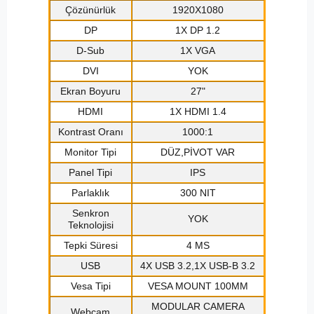
Çözünürlük
1920X1080
DP
1X DP 1.2
D-Sub
1X VGA
DVI
YOK
Ekran Boyuru
27"
HDMI
1X HDMI 1.4
Kontrast Oranı
1000:1
Monitor Tipi
DÜZ,PİVOT VAR
Panel Tipi
IPS
Parlaklık
300 NIT
Senkron
YOK
Teknolojisi
Tepki Süresi
4 MS
USB
4X USB 3.2,1X USB-B 3.2
Vesa Tipi
VESA MOUNT 100MM
MODULAR CAMERA
Webcam