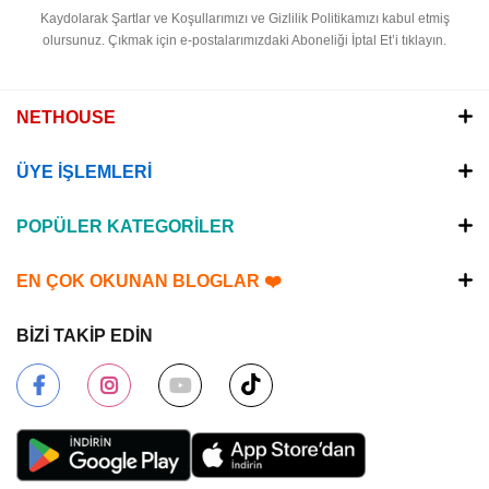
Kaydolarak Şartlar ve Koşullarımızı ve Gizlilik Politikamızı kabul etmiş
olursunuz.
Çıkmak için e-postalarımızdaki Aboneliği İptal Et’i tıklayın.
NETHOUSE
ÜYE İŞLEMLERİ
POPÜLER KATEGORİLER
EN ÇOK OKUNAN BLOGLAR ❤️
BİZİ TAKİP EDİN