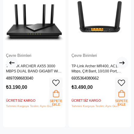
Çevre Birimleri
Çevre Birimleri
TP-LINK ARCHER AX55 3000
TP-Link Archer MR400, AC1200
MBPS DUAL BAND GIGABIT Wi-Fi
Mbps, Çift Bant, 10/100 Port,
6 ROUTER
4G/3G SIM Yuvası, Kablosuz 4G
4897098683040
6935364080662
LTE Router
₺3.190,00
₺3.490,00
ÜCRETSIZ KARGO
ÜCRETSIZ KARGO
SEPETE
SEPETE
EKLE
EKLE
Tahmini Kargoya Teslim: Aynı Gün
Tahmini Kargoya Teslim: Aynı Gün