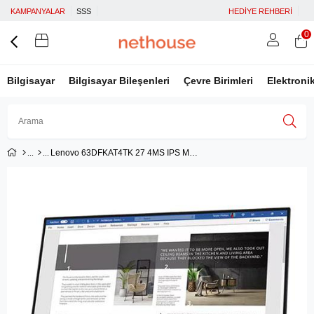
KAMPANYALAR
SSS
HEDİYE REHBERİ
0
Bilgisayar
Bilgisayar Bileşenleri
Çevre Birimleri
Elektroni
Lenovo 63DFKAT4TK 27 4MS IPS Monitör
Üye Girişi
Üye Ol
Facebook İle Bağlan
Google İle Bağlan