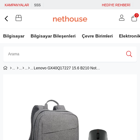
KAMPANYALAR
SSS
HEDİYE REHBERİ
0
Bilgisayar
Bilgisayar Bileşenleri
Çevre Birimleri
Elektroni
Lenovo GX40Q17227 15.6 B210 Notebook Çanta Gri + Lenovo 400 GY50R91293 Mouse
Üye Girişi
Üye Ol
Facebook İle Bağlan
Google İle Bağlan