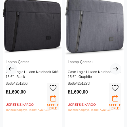
Laptop Çantası
Laptop Çantası
Case Logic Huxton Notebook Kılıfı
Case Logic Huxton Notebook Kılıfı
15.6'' - Black
15.6'' - Graphite
85854251266
85854251273
₺1.690,00
₺1.690,00
ÜCRETSIZ KARGO
ÜCRETSIZ KARGO
SEPETE
SEPETE
EKLE
EKLE
Tahmini Kargoya Teslim: Aynı Gün
Tahmini Kargoya Teslim: Aynı Gün