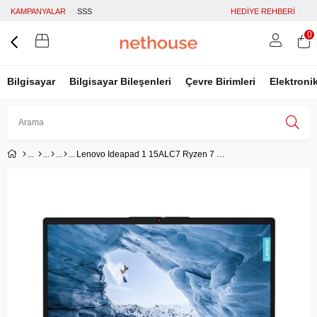
KAMPANYALAR
SSS
HEDİYE REHBERİ
0
Bilgisayar
Bilgisayar Bileşenleri
Çevre Birimleri
Elektroni
Lenovo Ideapad 1 15ALC7 Ryzen 7 5700U 8gb 256GB SSD 15.6'' Fhd Freedos Taşınabilir Dizüstü Bilgisayar 82R4006ETR
Üye Girişi
Üye Ol
Facebook İle Bağlan
Google İle Bağlan