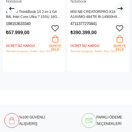
Notebook
Notebook
Lenovo ThinkBook 14 2-in-1 G4
MSI NB CREATORPRO X18 HX
IML Intel Core Ultra 7 155U 16GB
A14VMG-484TR I9-14900HX
512GB SSD 14" WUXGA IPS
128GB DDR5 RTX5000 ADA
198153633340
4711377270441
Panel Freedos Dokunmatik Ekran
GDDR6 16GB 4TB SSD 18.0
Laptop 21MX002VTR
UHD+
₺57.999,00
₺390.399,00
ÜCRETSIZ KARGO
ÜCRETSIZ KARGO
SEPETE
SEPETE
EKLE
EKLE
Tahmini Kargoya Teslim: Aynı Gün
Tahmini Kargoya Teslim: Aynı Gün
%100 GÜVENLİ
FARKLI ÖDEME
ALIŞVERİŞ
SEÇENEKLERİ