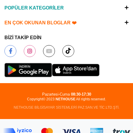
POPÜLER KATEGORİLER
EN ÇOK OKUNAN BLOGLAR ❤️
BİZİ TAKİP EDİN
Pazartesi-Cuma
08:30-17:30
Copyright© 2023
NETHOUSE
All rights reserved.
NETHOUSE BİLGİSAYAR SİSTEMLERİ PAZ.SAN.VE TİC.LTD.ŞTİ.