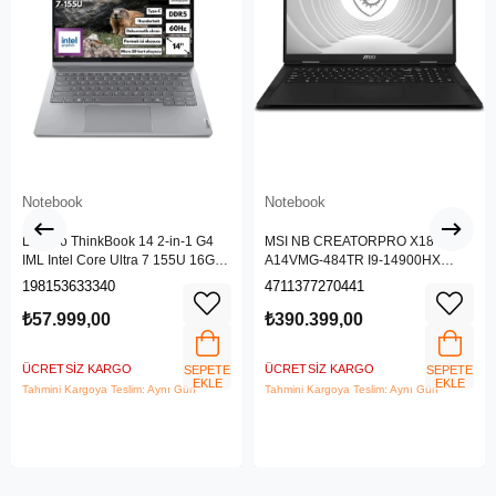
Notebook
Notebook
Lenovo ThinkBook 14 2-in-1 G4
MSI NB CREATORPRO X18 HX
IML Intel Core Ultra 7 155U 16GB
A14VMG-484TR I9-14900HX
512GB SSD 14" WUXGA IPS
128GB DDR5 RTX5000 ADA
198153633340
4711377270441
Panel Freedos Dokunmatik Ekran
GDDR6 16GB 4TB SSD 18.0
Laptop 21MX002VTR
UHD+
₺57.999,00
₺390.399,00
ÜCRETSIZ KARGO
ÜCRETSIZ KARGO
SEPETE
SEPETE
EKLE
EKLE
Tahmini Kargoya Teslim: Aynı Gün
Tahmini Kargoya Teslim: Aynı Gün