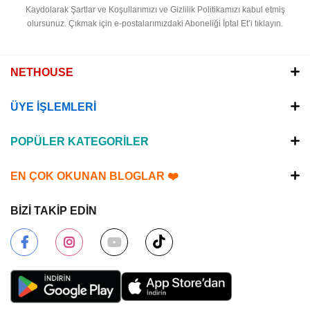
Kaydolarak Şartlar ve Koşullarımızı ve Gizlilik Politikamızı kabul etmiş
olursunuz.
Çıkmak için e-postalarımızdaki Aboneliği İptal Et’i tıklayın.
NETHOUSE
ÜYE İŞLEMLERİ
POPÜLER KATEGORİLER
EN ÇOK OKUNAN BLOGLAR ❤️
BİZİ TAKİP EDİN