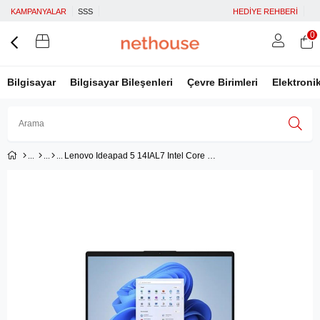
KAMPANYALAR
SSS
HEDİYE REHBERİ
0
Bilgisayar
Bilgisayar Bileşenleri
Çevre Birimleri
Elektroni
Lenovo Ideapad 5 14IAL7 Intel Core i5-1240P 8GB 512GB SSD 14'' FHD Freedos Taşınabilir Dizüstü Bilgisayar 82SD007FTX
Üye Girişi
Üye Ol
Facebook İle Bağlan
Google İle Bağlan