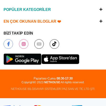
POPÜLER KATEGORİLER
EN ÇOK OKUNAN BLOGLAR ❤️
BİZİ TAKİP EDİN
Pazartesi-Cuma
08:30-17:30
Copyright© 2023
NETHOUSE
All rights reserved.
NETHOUSE BİLGİSAYAR SİSTEMLERİ PAZ.SAN.VE TİC.LTD.ŞTİ.