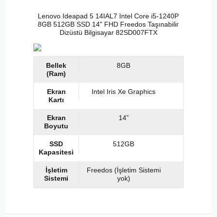
Lenovo Ideapad 5 14IAL7 Intel Core i5-1240P
8GB 512GB SSD 14" FHD Freedos Taşınabilir
Dizüstü Bilgisayar 82SD007FTX
Bellek
8GB
(Ram)
Ekran
Intel Iris Xe Graphics
Kartı
Ekran
14”
Boyutu
SSD
512GB
Kapasitesi
İşletim
Freedos (İşletim Sistemi
Sistemi
yok)