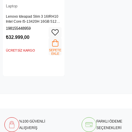
Laptop
Lenovo Ideapad Slim 3 16IRH10
Intel Core I5-13420H 16GB 512GB
SSD 16" WUXGA (1920X1200)
198155448959
IPS Panel Freedos Taşınabilir
Bilgisayar 83K20009TR
₺32.999,00
SEPETE
ÜCRETSIZ KARGO
EKLE
%100 GÜVENLİ
FARKLI ÖDEME
ALIŞVERİŞ
SEÇENEKLERİ