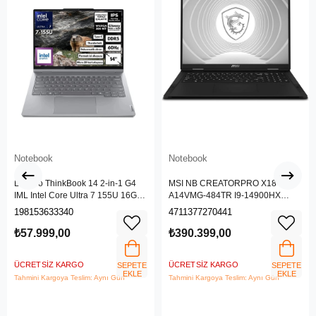
Notebook
Notebook
Lenovo ThinkBook 14 2-in-1 G4
MSI NB CREATORPRO X18 HX
IML Intel Core Ultra 7 155U 16GB
A14VMG-484TR I9-14900HX
512GB SSD 14" WUXGA IPS
128GB DDR5 RTX5000 ADA
198153633340
4711377270441
Panel Freedos Dokunmatik Ekran
GDDR6 16GB 4TB SSD 18.0
Laptop 21MX002VTR
UHD+
₺57.999,00
₺390.399,00
ÜCRETSIZ KARGO
ÜCRETSIZ KARGO
SEPETE
SEPETE
EKLE
EKLE
Tahmini Kargoya Teslim: Aynı Gün
Tahmini Kargoya Teslim: Aynı Gün