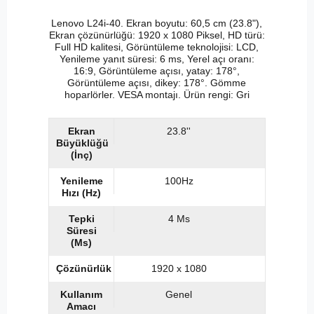
Lenovo L24i-40. Ekran boyutu: 60,5 cm (23.8"),
Ekran çözünürlüğü: 1920 x 1080 Piksel, HD türü:
Full HD kalitesi, Görüntüleme teknolojisi: LCD,
Yenileme yanıt süresi: 6 ms, Yerel açı oranı:
16:9, Görüntüleme açısı, yatay: 178°,
Görüntüleme açısı, dikey: 178°. Gömme
hoparlörler. VESA montajı. Ürün rengi: Gri
Ekran
23.8''
Büyüklüğü
(İnç)
Yenileme
100Hz
Hızı (Hz)
Tepki
4 Ms
Süresi
(Ms)
Çözünürlük
1920 x 1080
Kullanım
Genel
Amacı