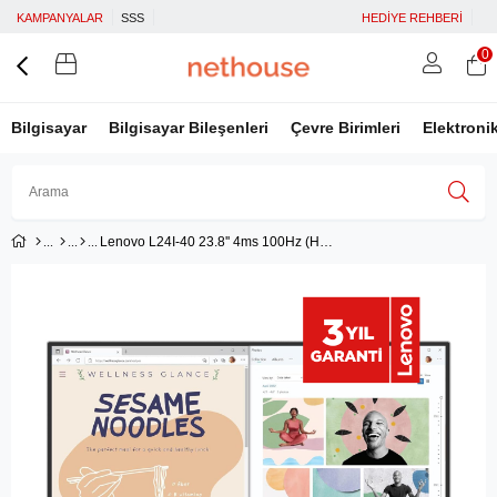
KAMPANYALAR
SSS
HEDİYE REHBERİ
0
Bilgisayar
Bilgisayar Bileşenleri
Çevre Birimleri
Elektroni
Lenovo L24I-40 23.8'' 4ms 100Hz (Hdmı+Vga) Amd Freesync IPS Panel Wled Monitör 67A8KAC3TK
Üye Girişi
Üye Ol
Facebook İle Bağlan
Google İle Bağlan