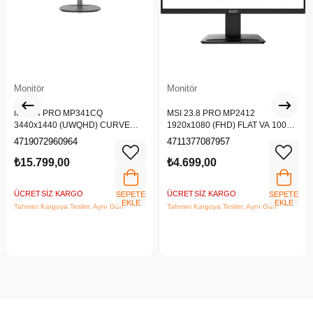
Monitör
Monitör
MSI 34 PRO MP341CQ
MSI 23.8 PRO MP2412
3440x1440 (UWQHD) CURVE
1920x1080 (FHD) FLAT VA 100HZ
1500R VA 100HZ 1MS ANTI-
1MS ANTI-GLARE MONITOR
4719072960964
4711377087957
GLARE MONITOR
₺15.799,00
₺4.699,00
ÜCRETSIZ KARGO
ÜCRETSIZ KARGO
SEPETE
SEPETE
EKLE
EKLE
Tahmini Kargoya Teslim: Aynı Gün
Tahmini Kargoya Teslim: Aynı Gün