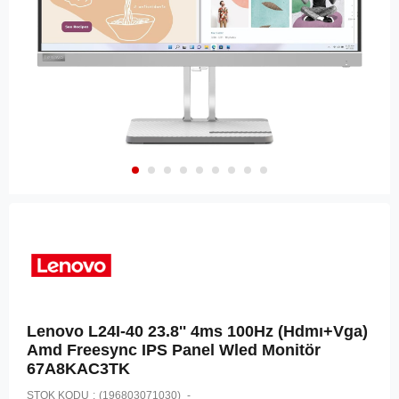
Lenovo L24I-40 23.8'' 4ms 100Hz (Hdmı+Vga)
Amd Freesync IPS Panel Wled Monitör
67A8KAC3TK
STOK KODU
(196803071030)