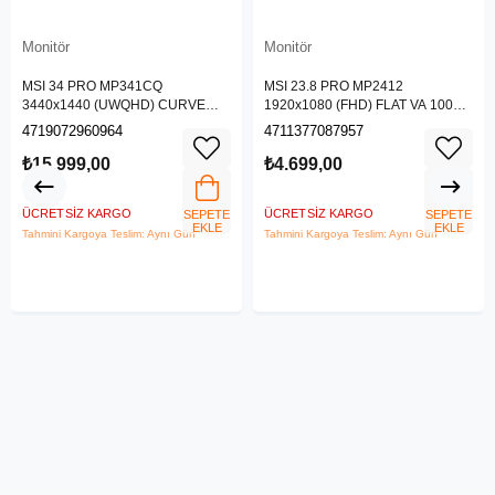
Monitör
Monitör
MSI 34 PRO MP341CQ
MSI 23.8 PRO MP2412
3440x1440 (UWQHD) CURVE
1920x1080 (FHD) FLAT VA 100HZ
1500R VA 100HZ 1MS ANTI-
1MS ANTI-GLARE MONITOR
4719072960964
4711377087957
GLARE MONITOR
₺15.999,00
₺4.699,00
ÜCRETSIZ KARGO
ÜCRETSIZ KARGO
SEPETE
SEPETE
EKLE
EKLE
Tahmini Kargoya Teslim: Aynı Gün
Tahmini Kargoya Teslim: Aynı Gün