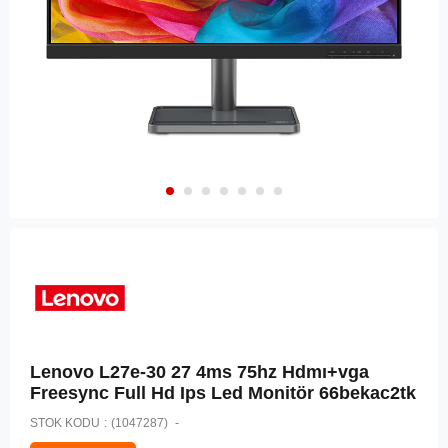
Lenovo L27e-30 27 4ms 75hz Hdmı+vga
Freesync Full Hd Ips Led Monitör 66bekac2tk
STOK KODU
(1047287)