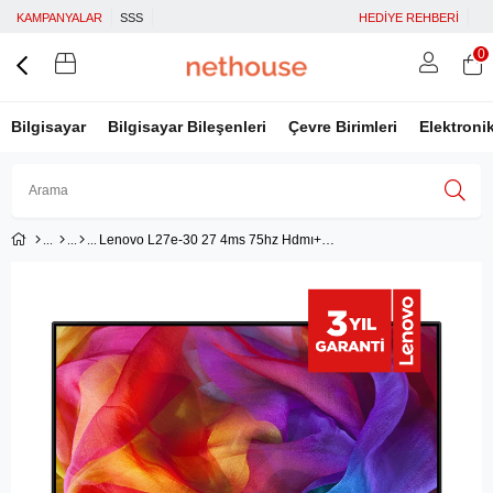
KAMPANYALAR
SSS
HEDİYE REHBERİ
0
Bilgisayar
Bilgisayar Bileşenleri
Çevre Birimleri
Elektroni
Lenovo L27e-30 27 4ms 75hz Hdmı+vga Freesync Full Hd Ips Led Monitör 66bekac2tk
Üye Girişi
Üye Ol
Facebook İle Bağlan
Google İle Bağlan