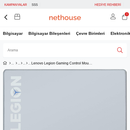
KAMPANYALAR
SSS
HEDİYE REHBERİ
0
Bilgisayar
Bilgisayar Bileşenleri
Çevre Birimleri
Elektroni
Lenovo Legion Gaming Control Mouse Pad L GXH1C97868 - Gri
Üye Girişi
Üye Ol
Facebook İle Bağlan
Google İle Bağlan