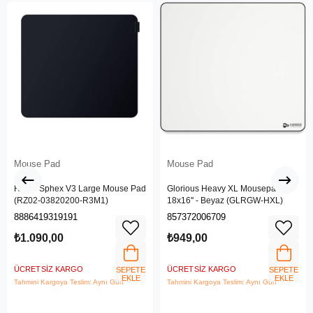
Mouse Pad
Mouse Pad
Razer Sphex V3 Large Mouse Pad
Glorious Heavy XL Mousepad
(RZ02-03820200-R3M1)
18x16'' - Beyaz (GLRGW-HXL)
8886419319191
857372006709
₺1.090,00
₺949,00
ÜCRETSIZ KARGO
ÜCRETSIZ KARGO
SEPETE
SEPETE
EKLE
EKLE
Tahmini Kargoya Teslim: Aynı Gün
Tahmini Kargoya Teslim: Aynı Gün