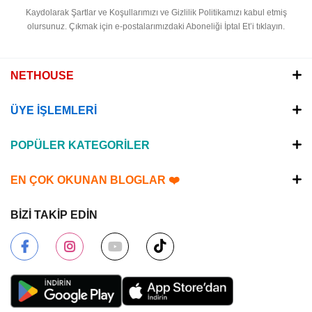
Kaydolarak Şartlar ve Koşullarımızı ve Gizlilik Politikamızı kabul etmiş
olursunuz.
Çıkmak için e-postalarımızdaki Aboneliği İptal Et’i tıklayın.
NETHOUSE
ÜYE İŞLEMLERİ
POPÜLER KATEGORİLER
EN ÇOK OKUNAN BLOGLAR ❤️
BİZİ TAKİP EDİN