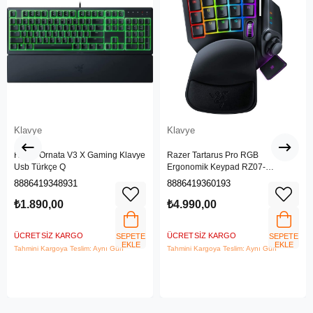
Klavye
Klavye
Razer Ornata V3 X Gaming Klavye
Razer Tartarus Pro RGB
Usb Türkçe Q
Ergonomik Keypad RZ07-
03110100-R3M1
8886419348931
8886419360193
₺1.890,00
₺4.990,00
ÜCRETSIZ KARGO
ÜCRETSIZ KARGO
SEPETE
SEPETE
EKLE
EKLE
Tahmini Kargoya Teslim: Aynı Gün
Tahmini Kargoya Teslim: Aynı Gün