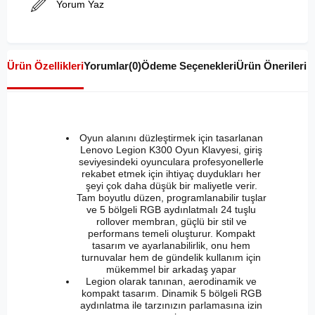
Yorum Yaz
Ürün Özellikleri
Yorumlar
(0)
Ödeme Seçenekleri
Ürün Önerileri
Oyun alanını düzleştirmek için tasarlanan
Lenovo Legion K300 Oyun Klavyesi, giriş
seviyesindeki oyunculara profesyonellerle
rekabet etmek için ihtiyaç duydukları her
şeyi çok daha düşük bir maliyetle verir.
Tam boyutlu düzen, programlanabilir tuşlar
ve 5 bölgeli RGB aydınlatmalı 24 tuşlu
rollover membran, güçlü bir stil ve
performans temeli oluşturur. Kompakt
tasarım ve ayarlanabilirlik, onu hem
turnuvalar hem de gündelik kullanım için
mükemmel bir arkadaş yapar
Legion olarak tanınan, aerodinamik ve
kompakt tasarım. Dinamik 5 bölgeli RGB
aydınlatma ile tarzınızın parlamasına izin