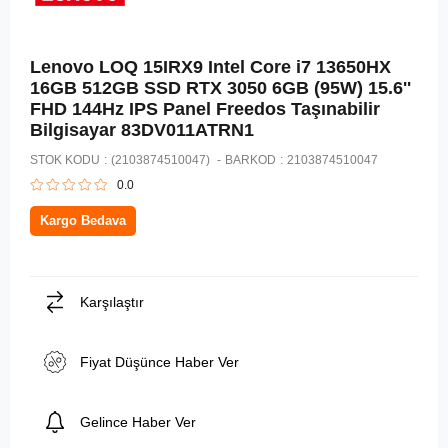
Lenovo LOQ 15IRX9 Intel Core i7 13650HX
16GB 512GB SSD RTX 3050 6GB (95W) 15.6''
FHD 144Hz IPS Panel Freedos Taşınabilir
Bilgisayar 83DV011ATRN1
STOK KODU
(2103874510047)
BARKOD
:
2103874510047
0.0
Kargo Bedava
Karşılaştır
Fiyat Düşünce Haber Ver
Gelince Haber Ver