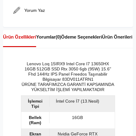
Yorum Yaz
Ürün Özellikleri
Yorumlar
(0)
Ödeme Seçenekleri
Ürün Önerileri
Lenovo Loq 15IRX9 Intel Core I7 13650HX
16GB 512GB SSD Rtx 3050 6gb (95W) 15.6"
Fhd 144Hz IPS Panel Freedos Taşınabilir
Bilgisayar 83DV011ATRN1
ÜRÜNE TARAFIMIZCA GARANTİ KAPSAMINDA
YÜKSELTİM İŞLEMİ YAPILMAKTADIR
İşlemci
İntel Core İ7 (13.Nesil)
Tipi
Bellek
16GB
(Ram)
Ekran
Nvidia GeForce RTX