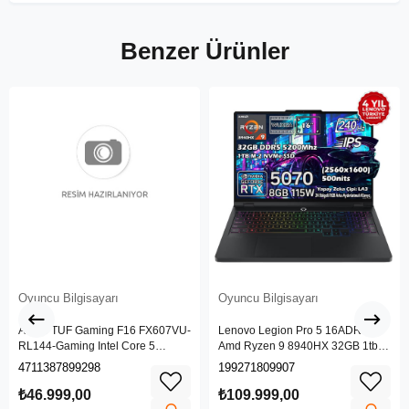
Benzer Ürünler
Oyuncu Bilgisayarı
Oyuncu Bilgisayarı
ASUS TUF Gaming F16 FX607VU-
Lenovo Legion Pro 5 16ADR10
RL144-Gaming Intel Core 5
Amd Ryzen 9 8940HX 32GB 1tb
Processor 210H 16GB 512GB
SSD Rtx 5070 8gb 16" Wqxga
4711387899298
199271809907
SSD NVIDIA GeForce RTX 4050
(2560X1600) IPS Panel 240Hz
6GB (140W) 144Hz 16" FHD+
115W Freedos Taşınabilir Dizüstü
₺46.999,00
₺109.999,00
Freedos Taşınabilir Dizüstü
Bilgisayar 83LT0046TR