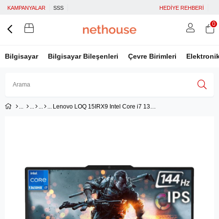
KAMPANYALAR
SSS
HEDİYE REHBERİ
0
Bilgisayar
Bilgisayar Bileşenleri
Çevre Birimleri
Elektroni
Lenovo LOQ 15IRX9 Intel Core i7 13650HX 16GB 512GB SSD RTX 3050 6GB (95W) 15.6'' FHD 144Hz IPS Panel Freedos Taşınabilir Bilgisayar 83DV011ATRN1
Üye Girişi
Üye Ol
Facebook İle Bağlan
Google İle Bağlan