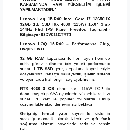
KAPSAMINDA RAM YÜKSELTİM İŞLEMİ
YAPILMAKTADIR."
Lenovo Loq 15IRX9 Intel Core I7 13650HX
32GB 1tb SSD Rtx 4060 (115W) 15.6" Srgb
144Hz Fhd IPS Panel Freedos Taşınabilir
Bilgisayar 83DV011GTRT1
Lenovo LOQ 15IRX9 – Performansa Giriş,
Uygun Fiyat
32 GB RAM
kapasitesi ile hem oyun hem de
çoklu görev kullanımı için yeterli performansı
sunar.
1 TB SSD
geniş depolama kapasitesiyle
dosyalarınızı rahatça saklayabilir, işletim sistemi
ve oyunlarda hızlı erişim sağlayabilirsiniz.
RTX 4060 8 GB
ekran kartı 115W TGP ile
donatılmış olup AAA oyunlarda yüksek kare hızı
sunar. Bu kart ile popüler oyunlarda 1080p
çözünürlükte akıcı deneyim sizi bekliyor.
Gelişmiş termal yapı
sayesinde sistemin
sıcaklığı otomatik olarak izlenir ve
çift fanlı
soğutma sistemi
sayesinde serin ve sessiz
kalır.