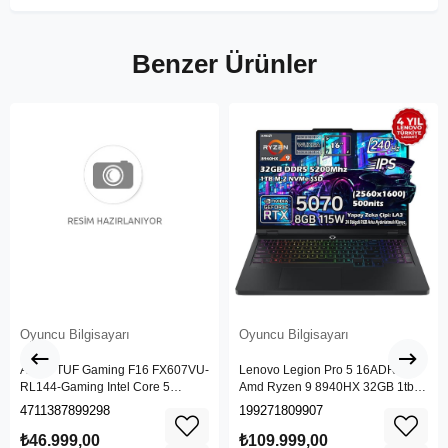
Benzer Ürünler
Oyuncu Bilgisayarı
Oyuncu Bilgisayarı
ASUS TUF Gaming F16 FX607VU-
Lenovo Legion Pro 5 16ADR10
RL144-Gaming Intel Core 5
Amd Ryzen 9 8940HX 32GB 1tb
Processor 210H 16GB 512GB
SSD Rtx 5070 8gb 16" Wqxga
4711387899298
199271809907
SSD NVIDIA GeForce RTX 4050
(2560X1600) IPS Panel 240Hz
6GB (140W) 144Hz 16" FHD+
115W Freedos Taşınabilir Dizüstü
₺46.999,00
₺109.999,00