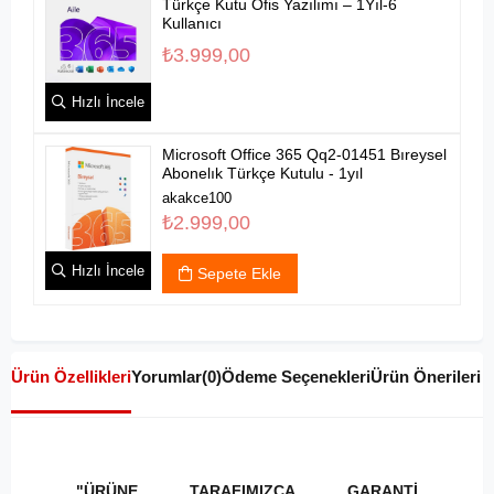
Türkçe Kutu Ofis Yazılımı – 1Yıl-6
Kullanıcı
₺3.999,00
Hızlı İncele
Microsoft Office 365 Qq2-01451 Bıreysel
Abonelık Türkçe Kutulu - 1yıl
akakce100
₺2.999,00
Hızlı İncele
Sepete Ekle
Ürün Özellikleri
Yorumlar
(0)
Ödeme Seçenekleri
Ürün Önerileri
"ÜRÜNE TARAFIMIZCA GARANTİ