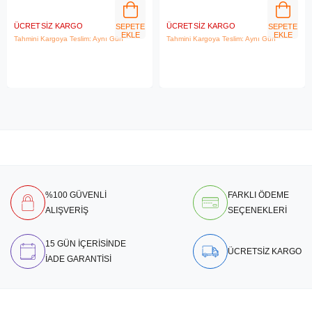
Freedos Taşınabilir Dizüstü
Bilgisayar 83LT0046TR
Bilgisayar
ÜCRETSIZ KARGO
ÜCRETSIZ KARGO
SEPETE
SEPETE
EKLE
EKLE
Tahmini Kargoya Teslim: Aynı Gün
Tahmini Kargoya Teslim: Aynı Gün
%100 GÜVENLİ
FARKLI ÖDEME
ALIŞVERİŞ
SEÇENEKLERİ
15 GÜN İÇERİSİNDE
ÜCRETSİZ KARGO
İADE GARANTİSİ