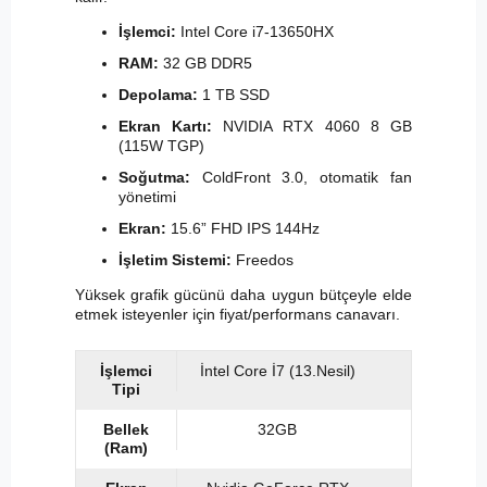
İşlemci:
Intel Core i7-13650HX
RAM:
32 GB DDR5
Depolama:
1 TB SSD
Ekran Kartı:
NVIDIA RTX 4060 8 GB
(115W TGP)
Soğutma:
ColdFront 3.0, otomatik fan
yönetimi
Ekran:
15.6” FHD IPS 144Hz
İşletim Sistemi:
Freedos
Yüksek grafik gücünü daha uygun bütçeyle elde
etmek isteyenler için fiyat/performans canavarı.
İşlemci
İntel Core İ7 (13.Nesil)
Tipi
Bellek
32GB
(Ram)