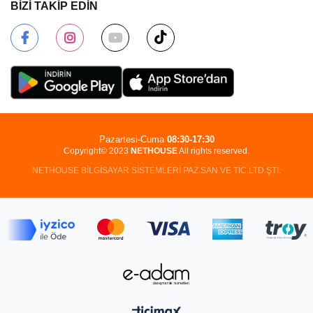
BİZİ TAKİP EDİN
Pazartesi-Cuma
08:30-17:30
Copyright© 2023
NETHOUSE
All rights reserved.
NETHOUSE BİLGİSAYAR SİSTEMLERİ PAZ.SAN.VE TİC.LTD.ŞTİ.