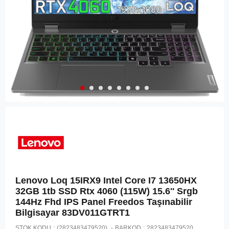
Lenovo Loq 15IRX9 Intel Core I7 13650HX
32GB 1tb SSD Rtx 4060 (115W) 15.6'' Srgb
144Hz Fhd IPS Panel Freedos Taşınabilir
Bilgisayar 83DV011GTRT1
STOK KODU
(2823483479520)
BARKOD
:
2823483479520