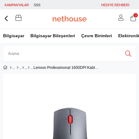
KAMPANYALAR
SSS
HEDİYE REHBERİ
0
Bilgisayar
Bilgisayar Bileşenleri
Çevre Birimleri
Elektroni
Lenovo Professinonal 1600DPI Kablosuz Laser Mouse
Üye Girişi
Üye Ol
Facebook İle Bağlan
Google İle Bağlan