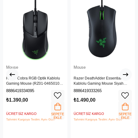
Mouse
Mouse
Razer Cobra RGB Optik Kablolu
Razer DeathAdder Essential
Gaming Mouse (RZ01-04650100-
Kablolu Gaming Mouse Siyah
R3M1)
(RZ01-03850100-R3M1)
8886419334095
8886419333265
₺1.390,00
₺1.490,00
ÜCRETSIZ KARGO
ÜCRETSIZ KARGO
SEPETE
SEPETE
EKLE
EKLE
Tahmini Kargoya Teslim: Aynı Gün
Tahmini Kargoya Teslim: Aynı Gün