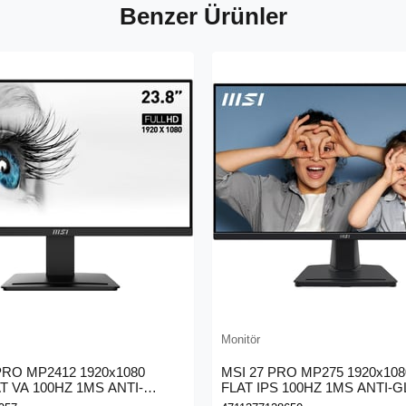
Benzer Ürünler
Monitör
 PRO MP2412 1920x1080
MSI 27 PRO MP275 1920x108
AT VA 100HZ 1MS ANTI-
FLAT IPS 100HZ 1MS ANTI-
ONITOR
MONITOR