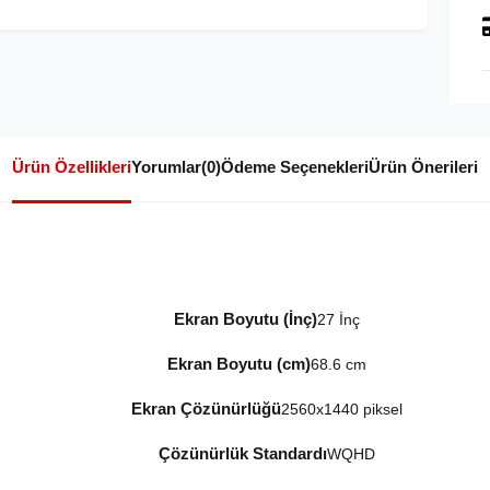
Ürün Özellikleri
Yorumlar
(0)
Ödeme Seçenekleri
Ürün Önerileri
Ekran Boyutu (İnç)
27 İnç
Ekran Boyutu (cm)
68.6 cm
Ekran Çözünürlüğü
2560x1440 piksel
Çözünürlük Standardı
WQHD