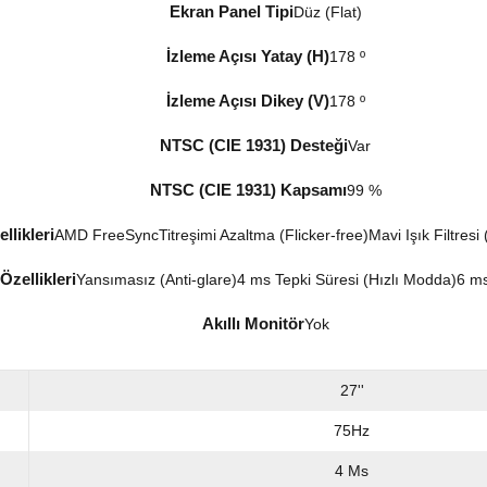
Ekran Panel Tipi
Düz (Flat)
İzleme Açısı Yatay (H)
178 º
İzleme Açısı Dikey (V)
178 º
NTSC (CIE 1931) Desteği
Var
NTSC (CIE 1931) Kapsamı
99 %
llikleri
AMD FreeSync
Titreşimi Azaltma (Flicker-free)
Mavi Işık Filtresi 
Özellikleri
Yansımasız (Anti-glare)
4 ms Tepki Süresi (Hızlı Modda)
6 ms
Akıllı Monitör
Yok
27''
75Hz
4 Ms