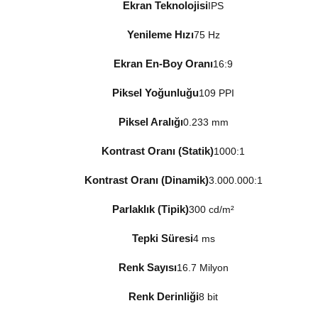
Ekran Teknolojisi
IPS
Yenileme Hızı
75 Hz
Ekran En-Boy Oranı
16:9
Piksel Yoğunluğu
109 PPI
Piksel Aralığı
0.233 mm
Kontrast Oranı (Statik)
1000:1
Kontrast Oranı (Dinamik)
3.000.000:1
Parlaklık (Tipik)
300 cd/m²
Tepki Süresi
4 ms
Renk Sayısı
16.7 Milyon
Renk Derinliği
8 bit