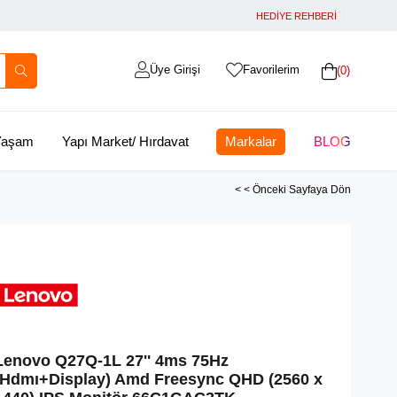
HEDİYE REHBERİ
Üye Girişi
Favorilerim
0
 Yaşam
Yapı Market/ Hırdavat
Markalar
BLOG
< < Önceki Sayfaya Dön
Lenovo Q27Q-1L 27'' 4ms 75Hz
(Hdmı+Display) Amd Freesync QHD (2560 x