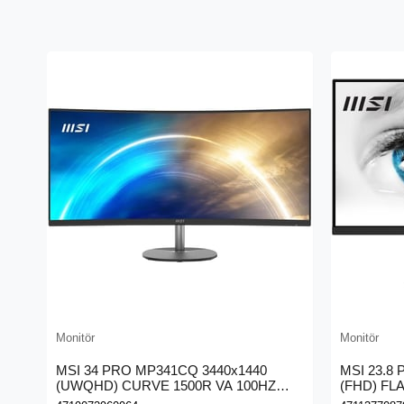
Monitör
Monitör
MSI 34 PRO MP341CQ 3440x1440
MSI 23.8
(UWQHD) CURVE 1500R VA 100HZ
(FHD) FL
1MS ANTI-GLARE MONITOR
GLARE M