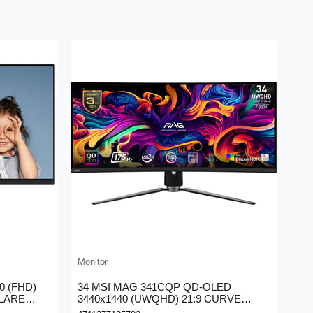
Monitör
Mon
0 (FHD)
34 MSI MAG 341CQP QD-OLED
MS
GLARE
3440x1440 (UWQHD) 21:9 CURVE
19
1800R QD-OLED 175HZ 0.03MS
SY