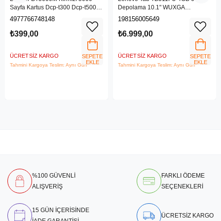
Sayfa Kartus Dcp-t300 Dcp-t500w
Depolama 10.1" WUXGA
Dcp-t700w Mfc-t800w
(1920x1200) IPS IP52 Android
4977766748148
198156005649
Tablet - ZAEK0030TR
₺399,00
₺6.999,00
ÜCRETSIZ KARGO
ÜCRETSIZ KARGO
SEPETE
SEPETE
EKLE
EKLE
Tahmini Kargoya Teslim: Aynı Gün
Tahmini Kargoya Teslim: Aynı Gün
%100 GÜVENLİ
FARKLI ÖDEME
ALIŞVERİŞ
SEÇENEKLERİ
15 GÜN İÇERİSİNDE
ÜCRETSİZ KARGO