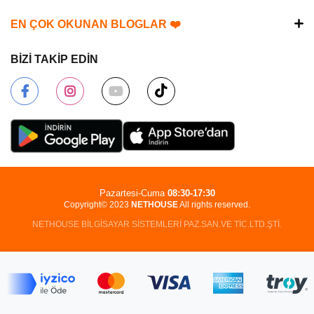
EN ÇOK OKUNAN BLOGLAR ❤️
BİZİ TAKİP EDİN
Pazartesi-Cuma
08:30-17:30
Copyright© 2023
NETHOUSE
All rights reserved.
NETHOUSE BİLGİSAYAR SİSTEMLERİ PAZ.SAN.VE TİC.LTD.ŞTİ.