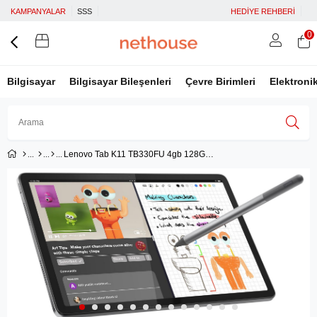
KAMPANYALAR
SSS
HEDİYE REHBERİ
0
Bilgisayar
Bilgisayar Bileşenleri
Çevre Birimleri
Elektroni
Lenovo Tab K11 TB330FU 4gb 128GB Depolama 11'' Wuxga (1920X1200) IPS IP52 Android Tablet - ZADC0100TR + Lenovo Kalem
Üye Girişi
Üye Ol
Facebook İle Bağlan
Google İle Bağlan