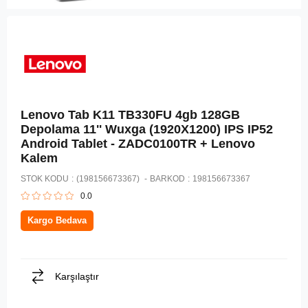
Lenovo Tab K11 TB330FU 4gb 128GB
Depolama 11'' Wuxga (1920X1200) IPS IP52
Android Tablet - ZADC0100TR + Lenovo
Kalem
STOK KODU
(198156673367)
BARKOD
:
198156673367
0.0
Kargo Bedava
Karşılaştır