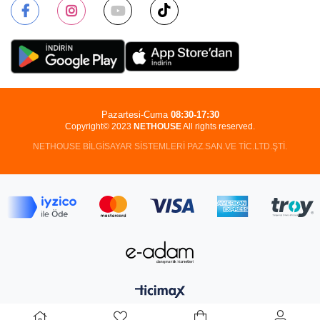
Pazartesi-Cuma
08:30-17:30
Copyright© 2023
NETHOUSE
All rights reserved.
NETHOUSE BİLGİSAYAR SİSTEMLERİ PAZ.SAN.VE TİC.LTD.ŞTİ.