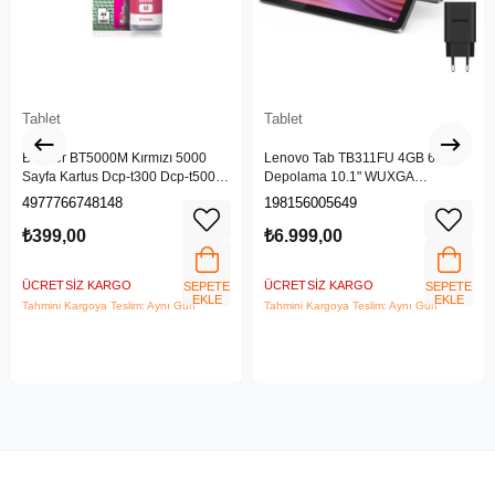
Tablet
Tablet
Brother BT5000M Kırmızı 5000
Lenovo Tab TB311FU 4GB 64GB
Sayfa Kartus Dcp-t300 Dcp-t500w
Depolama 10.1" WUXGA
Dcp-t700w Mfc-t800w
(1920x1200) IPS IP52 Android
4977766748148
198156005649
Tablet - ZAEK0030TR
₺399,00
₺6.999,00
ÜCRETSIZ KARGO
ÜCRETSIZ KARGO
SEPETE
SEPETE
EKLE
EKLE
Tahmini Kargoya Teslim: Aynı Gün
Tahmini Kargoya Teslim: Aynı Gün