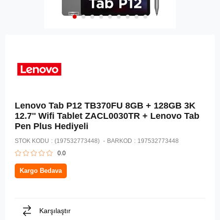
Lenovo Tab P12 TB370FU 8GB + 128GB 3K
12.7'' Wifi Tablet ZACL0030TR + Lenovo Tab
Pen Plus Hediyeli
STOK KODU
(197532773448)
BARKOD
:
197532773448
0.0
Kargo Bedava
Karşılaştır