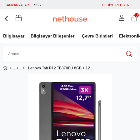
KAMPANYALAR
SSS
HEDİYE REHBERİ
0
Bilgisayar
Bilgisayar Bileşenleri
Çevre Birimleri
Elektroni
Lenovo Tab P12 TB370FU 8GB + 128GB 3K 12.7'' Wifi Tablet ZACL0030TR + Lenovo Tab Pen Plus Hediyeli
Üye Girişi
Üye Ol
Facebook İle Bağlan
Google İle Bağlan