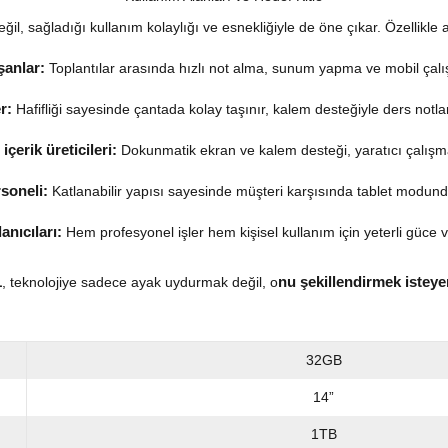
ğil, sağladığı kullanım kolaylığı ve esnekliğiyle de öne çıkar. Özellikle aşa
şanlar:
Toplantılar arasında hızlı not alma, sunum yapma ve mobil çal
r:
Hafifliği sayesinde çantada kolay taşınır, kalem desteğiyle ders notları
içerik üreticileri:
Dokunmatik ekran ve kalem desteği, yaratıcı çalışmal
soneli:
Katlanabilir yapısı sayesinde müşteri karşısında tablet modunda
anıcıları:
Hem profesyonel işler hem kişisel kullanım için yeterli güce 
1
nu şekillendirmek isteyen
, teknolojiye sadece ayak uydurmak değil, o
32GB
14”
1TB