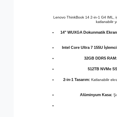
Lenovo ThinkBook 14 2-in-1 G4 IML, iş h
katlanabilir y
14" WUXGA Dokunmatik Ekran
Intel Core Ultra 7 155U İşlemci
32GB DDR5 RAM
512TB NVMe S
2-in-1 Tasarım:
Katlanabilir ekr
Alüminyum Kasa:
Şı