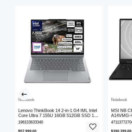
Notebook
Notebook
Lenovo ThinkBook 14 2-in-1 G4 IML Intel
MSI NB 
Core Ultra 7 155U 16GB 512GB SSD 14"
A14VMG-4
WUXGA IPS Panel Freedos Dokunmatik
DDR5 RTX
198153633340
4711377270
Ekran Laptop 21MX002VTR
SSD 18.0
₺57.999,00
₺390.399,00