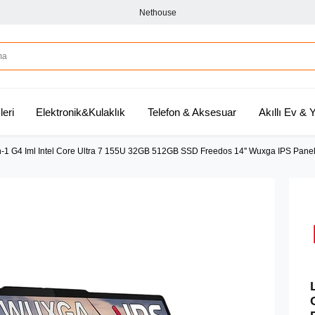
Nethouse
leri
Elektronik&Kulaklık
Telefon & Aksesuar
Akıllı Ev &
n-1 G4 Iml Intel Core Ultra 7 155U 32GB 512GB SSD Freedos 14'' Wuxga IPS Pa