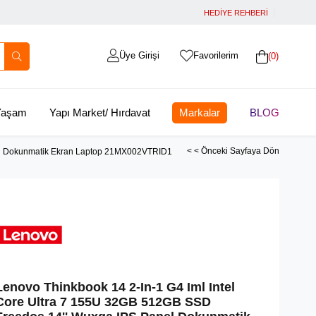
HEDİYE REHBERİ
Üye Girişi
Favorilerim
0
 Yaşam
Yapı Market/ Hırdavat
Markalar
BLOG
< < Önceki Sayfaya Dön
nel Dokunmatik Ekran Laptop 21MX002VTRID1
Lenovo Thinkbook 14 2-In-1 G4 Iml Intel
Core Ultra 7 155U 32GB 512GB SSD