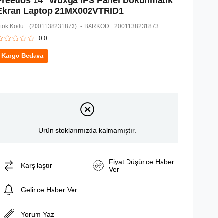
Freedos 14'' Wuxga IPS Panel Dokunmatik
Ekran Laptop 21MX002VTRID1
tok Kodu
(2001138231873)
BARKOD
:
2001138231873
0.0
Kargo Bedava
Ürün stoklarımızda kalmamıştır.
Fiyat Düşünce Haber
Karşılaştır
Ver
Gelince Haber Ver
Yorum Yaz