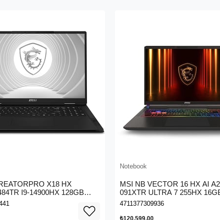
Notebook
CREATORPRO X18 HX
MSI NB VECTOR 16 HX AI 
84TR I9-14900HX 128GB
091XTR ULTRA 7 255HX 16G
5000 ADA GDDR6 16GB 4TB
RTX5070TI GDDR7 12GB 1TB
441
4711377309936
 UHD+
FHD+ 144Hz DOS
₺120.599,00