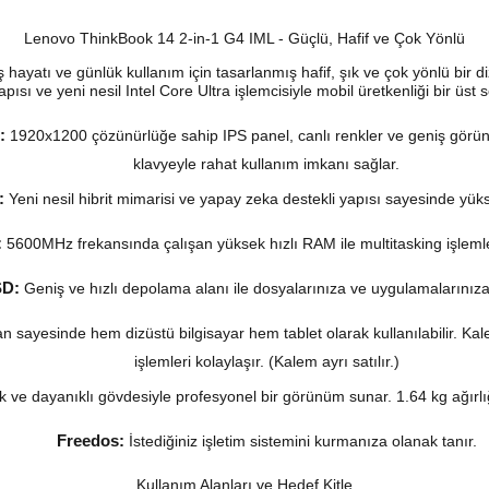
Lenovo ThinkBook 14 2-in-1 G4 IML - Güçlü, Hafif ve Çok Yönlü
ayatı ve günlük kullanım için tasarlanmış hafif, şık ve çok yönlü bir d
apısı ve yeni nesil Intel Core Ultra işlemcisiyle mobil üretkenliği bir üst 
:
1920x1200 çözünürlüğe sahip IPS panel, canlı renkler ve geniş gör
klavyeyle rahat kullanım imkanı sağlar.
:
Yeni nesil hibrit mimarisi ve yapay zeka destekli yapısı sayesinde yükse
:
5600MHz frekansında çalışan yüksek hızlı RAM ile multitasking işlemle
SD:
Geniş ve hızlı depolama alanı ile dosyalarınıza ve uygulamalarınıza
an sayesinde hem dizüstü bilgisayar hem tablet olarak kullanılabilir. K
işlemleri kolaylaşır. (Kalem ayrı satılır.)
k ve dayanıklı gövdesiyle profesyonel bir görünüm sunar. 1.64 kg ağırlığ
Freedos:
İstediğiniz işletim sistemini kurmanıza olanak tanır.
Kullanım Alanları ve Hedef Kitle