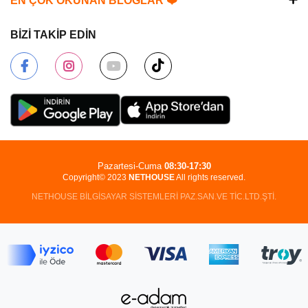
EN ÇOK OKUNAN BLOGLAR ❤️
BİZİ TAKİP EDİN
Pazartesi-Cuma
08:30-17:30
Copyright© 2023
NETHOUSE
All rights reserved.
NETHOUSE BİLGİSAYAR SİSTEMLERİ PAZ.SAN.VE TİC.LTD.ŞTİ.