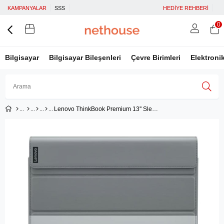
KAMPANYALAR
SSS
HEDİYE REHBERİ
0
Bilgisayar
Bilgisayar Bileşenleri
Çevre Birimleri
Elektroni
Lenovo ThinkBook Premium 13'' Sleeve Notebook Kılıfı - 4X41H03365
Üye Girişi
Üye Ol
Facebook İle Bağlan
Google İle Bağlan