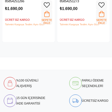
85854251266
85854251273
₺1.690,00
₺1.690,00
ÜCRETSIZ KARGO
ÜCRETSIZ KARGO
SEPETE
SEPETE
EKLE
EKLE
Tahmini Kargoya Teslim: Aynı Gün
Tahmini Kargoya Teslim: Aynı Gün
%100 GÜVENLİ
FARKLI ÖDEME
ALIŞVERİŞ
SEÇENEKLERİ
15 GÜN İÇERİSİNDE
ÜCRETSİZ KARGO
İADE GARANTİSİ