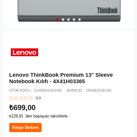
Lenovo ThinkBook Premium 13'' Sleeve
Notebook Kılıfı - 4X41H03365
STOK KODU
(195892036166)
BARKOD
:
195892036166
0.0
₺699,00
₺128,91
`den başlayan taksitlerle
Kargo Bedava