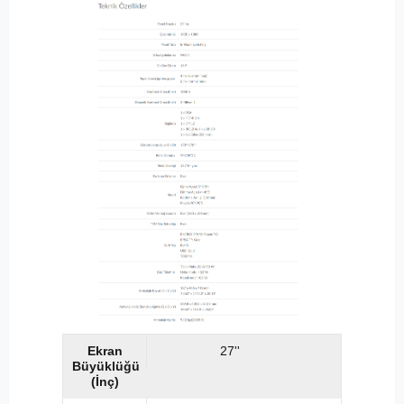
Ekran
27''
Büyüklüğü
(İnç)