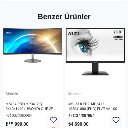
Benzer Ürünler
Monitör
Monitör
MSI 34 PRO MP341CQ
MSI 23.8 PRO MP2412
3440x1440 (UWQHD) CURVE
1920x1080 (FHD) FLAT VA 100HZ
1500R VA 100HZ 1MS ANTI-
1MS ANTI-GLARE MONITOR
4719072960964
4711377087957
GLARE MONITOR
₺15.999,00
₺4.699,00