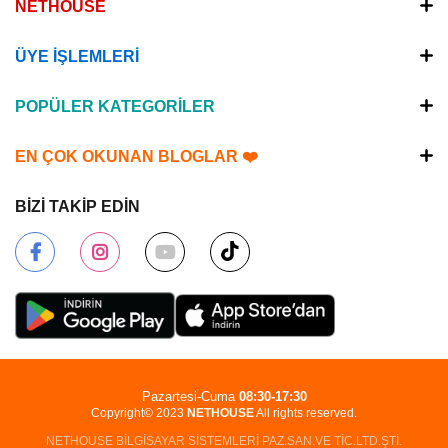
NETHOUSE
ÜYE İŞLEMLERİ
POPÜLER KATEGORİLER
EN ÇOK OKUNAN BLOGLAR ❤️
BİZİ TAKİP EDİN
Pazartesi-Cuma
08:30-17:30
Copyright© 2023
NETHOUSE
All rights reserved.
NETHOUSE BİLGİSAYAR SİSTEMLERİ PAZ.SAN.VE TİC.LTD.ŞTİ.