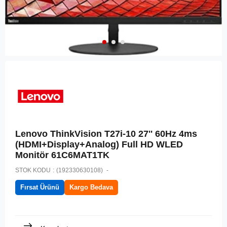
Lenovo ThinkVision T27i-10 27'' 60Hz 4ms
(HDMI+Display+Analog) Full HD WLED
Monitör 61C6MAT1TK
STOK KODU
(192330630108)
Fırsat Ürünü
Kargo Bedava