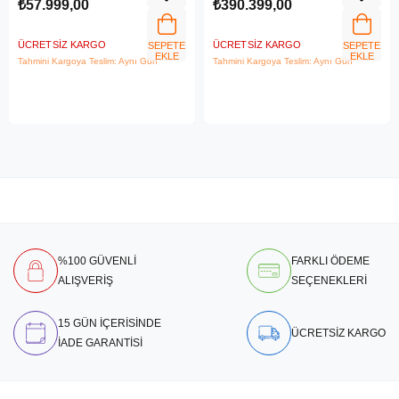
Laptop 21MX002VTR
UHD+
₺57.999,00
₺390.399,00
ÜCRETSIZ KARGO
ÜCRETSIZ KARGO
SEPETE
SEPETE
EKLE
EKLE
Tahmini Kargoya Teslim: Aynı Gün
Tahmini Kargoya Teslim: Aynı Gün
%100 GÜVENLİ
FARKLI ÖDEME
ALIŞVERİŞ
SEÇENEKLERİ
15 GÜN İÇERİSİNDE
ÜCRETSİZ KARGO
İADE GARANTİSİ