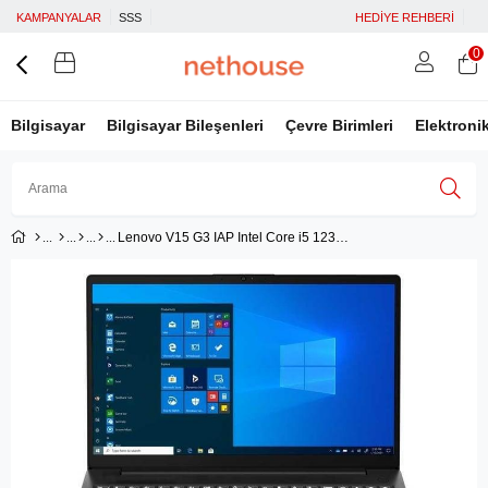
KAMPANYALAR
SSS
HEDİYE REHBERİ
0
Bilgisayar
Bilgisayar Bileşenleri
Çevre Birimleri
Elektroni
Lenovo V15 G3 IAP Intel Core i5 1235U 16GB 512GB SSD 15.6'' FHD Windows 11 Home Taşınabilir Bilgisayar 82TT00C7TXN1
Üye Girişi
Üye Ol
Facebook İle Bağlan
Google İle Bağlan