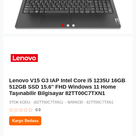
Lenovo V15 G3 IAP Intel Core i5 1235U 16GB
512GB SSD 15.6'' FHD Windows 11 Home
Taşınabilir Bilgisayar 82TT00C7TXN1
STOK KODU
(82TT00C7TXN1)
BARKOD
:
82TT00C7TXN1
0.0
Kargo Bedava