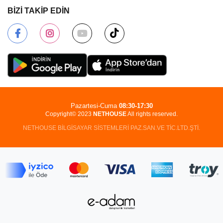
BİZİ TAKİP EDİN
Pazartesi-Cuma
08:30-17:30
Copyright© 2023
NETHOUSE
All rights reserved.
NETHOUSE BİLGİSAYAR SİSTEMLERİ PAZ.SAN.VE TİC.LTD.ŞTİ.