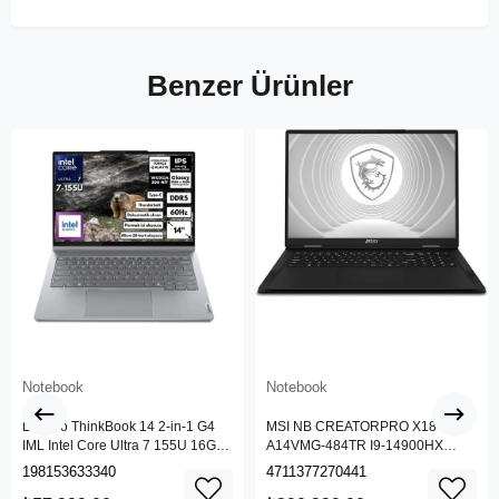
Benzer Ürünler
Notebook
Notebook
Lenovo ThinkBook 14 2-in-1 G4
MSI NB CREATORPRO X18 HX
IML Intel Core Ultra 7 155U 16GB
A14VMG-484TR I9-14900HX
512GB SSD 14" WUXGA IPS
128GB DDR5 RTX5000 ADA
198153633340
4711377270441
Panel Freedos Dokunmatik Ekran
GDDR6 16GB 4TB SSD 18.0