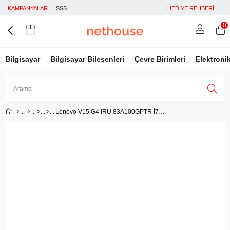
KAMPANYALAR
SSS
HEDİYE REHBERİ
0
Bilgisayar
Bilgisayar Bileşenleri
Çevre Birimleri
Elektroni
Lenovo V15 G4 IRU 83A100GPTR İ7-1355U 16GB 512GB SSD İntel İris XE 15.6'' FHD Freedos Taşınabilir Bilgisayar
Üye Girişi
Üye Ol
Facebook İle Bağlan
Google İle Bağlan