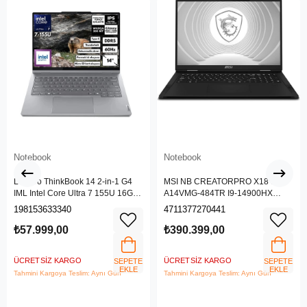
Notebook
Notebook
Lenovo ThinkBook 14 2-in-1 G4
MSI NB CREATORPRO X18 HX
IML Intel Core Ultra 7 155U 16GB
A14VMG-484TR I9-14900HX
512GB SSD 14" WUXGA IPS
128GB DDR5 RTX5000 ADA
198153633340
4711377270441
Panel Freedos Dokunmatik Ekran
GDDR6 16GB 4TB SSD 18.0
Laptop 21MX002VTR
UHD+
₺57.999,00
₺390.399,00
ÜCRETSIZ KARGO
ÜCRETSIZ KARGO
SEPETE
SEPETE
EKLE
EKLE
Tahmini Kargoya Teslim: Aynı Gün
Tahmini Kargoya Teslim: Aynı Gün