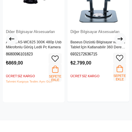
Diğer Bilgisayar Aksesuarları
Diğer Bilgisayar Aksesuarları
Asonic AS-WC825 300K 480p Usb
Baseus Dizüstü Bilgisayar ve iPad
Mikrofonlu Görüş Ledli Pc Kamera
Tablet İçin Katlanabilir 360 Derece
Döndürülebilir Stand
8680096101823
6932172636715
₺869,00
₺2.799,00
SEPETE
ÜCRETSIZ KARGO
ÜCRETSIZ KARGO
SEPETE
EKLE
EKLE
Tahmini Kargoya Teslim: Aynı Gün