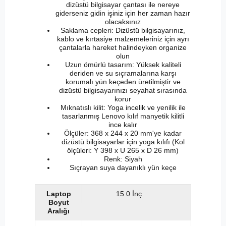
dizüstü bilgisayar çantası ile nereye
giderseniz gidin işiniz için her zaman hazır
olacaksınız
Saklama cepleri: Dizüstü bilgisayarınız,
kablo ve kırtasiye malzemeleriniz için ayrı
çantalarla hareket halindeyken organize
olun
Uzun ömürlü tasarım: Yüksek kaliteli
deriden ve su sıçramalarına karşı
korumalı yün keçeden üretilmiştir ve
dizüstü bilgisayarınızı seyahat sırasında
korur
Mıknatıslı kilit: Yoga incelik ve yenilik ile
tasarlanmış Lenovo kılıf manyetik kilitli
ince kalır
Ölçüler: 368 x 244 x 20 mm'ye kadar
dizüstü bilgisayarlar için yoga kılıfı (Kol
ölçüleri: Y 398 x U 265 x D 26 mm)
Renk: Siyah
Sıçrayan suya dayanıklı yün keçe
Laptop
15.0 İnç
Boyut
Aralığı