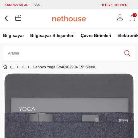
KAMPANYALAR
SSS
HEDİYE REHBERİ
0
Bilgisayar
Bilgisayar Bileşenleri
Çevre Birimleri
Elektroni
Lenovo Yoga Gx40x02934 15'' Sleeve Kılıf
Üye Girişi
Üye Ol
Facebook İle Bağlan
Google İle Bağlan