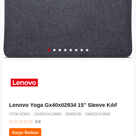
Lenovo Yoga Gx40x02934 15'' Sleeve Kılıf
STOK KODU
(194552413880)
BARKOD
:
194552413880
0.0
Kargo Bedava