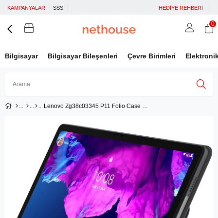
KAMPANYALAR
SSS
HEDİYE REHBERİ
0
Bilgisayar
Bilgisayar Bileşenleri
Çevre Birimleri
Elektroni
Lenovo Zg38c03345 P11 Folio Case Grey-tr Tablet Kılıfı
Üye Girişi
Üye Ol
Facebook İle Bağlan
Google İle Bağlan