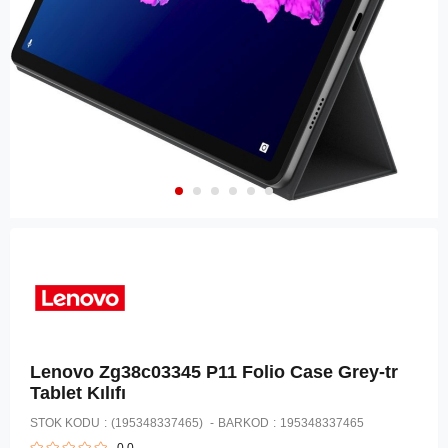
Lenovo Zg38c03345 P11 Folio Case Grey-tr
Tablet Kılıfı
STOK KODU
(195348337465)
BARKOD
:
195348337465