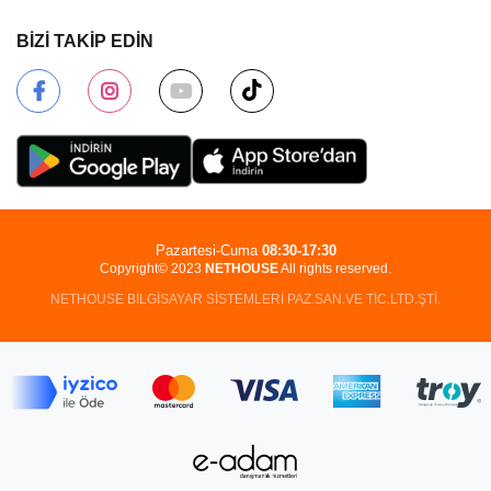
BİZİ TAKİP EDİN
Pazartesi-Cuma
08:30-17:30
Copyright© 2023
NETHOUSE
All rights reserved.
NETHOUSE BİLGİSAYAR SİSTEMLERİ PAZ.SAN.VE TİC.LTD.ŞTİ.