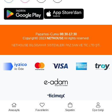
Pazartesi-Cuma
08:30-17:30
Copyright© 2023
NETHOUSE
All rights reserved.
NETHOUSE BİLGİSAYAR SİSTEMLERİ PAZ.SAN.VE TİC.LTD.ŞTİ.
Anasayfa
Favorilerim
Sepetim
Üye Girişi