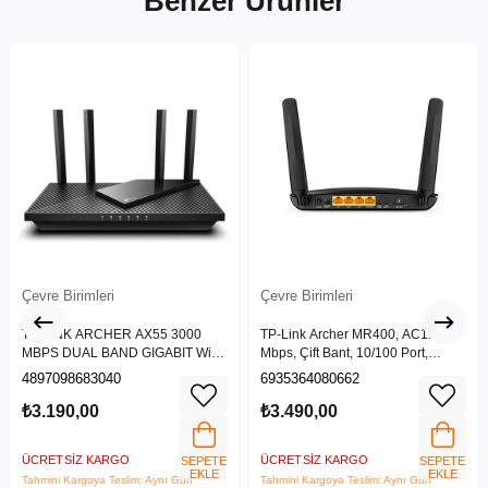
Benzer Ürünler
Çevre Birimleri
Çevre Birimleri
TP-LINK ARCHER AX55 3000
TP-Link Archer MR400, AC1200
MBPS DUAL BAND GIGABIT Wi-Fi
Mbps, Çift Bant, 10/100 Port,
6 ROUTER
4G/3G SIM Yuvası, Kablosuz 4G
4897098683040
6935364080662
LTE Router
₺3.190,00
₺3.490,00
ÜCRETSIZ KARGO
ÜCRETSIZ KARGO
SEPETE
SEPETE
EKLE
EKLE
Tahmini Kargoya Teslim: Aynı Gün
Tahmini Kargoya Teslim: Aynı Gün