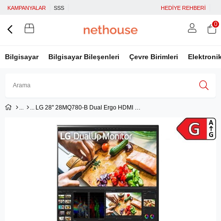
KAMPANYALAR
SSS
HEDİYE REHBERİ
0
Bilgisayar
Bilgisayar Bileşenleri
Çevre Birimleri
Elektroni
LG 28'' 28MQ780-B Dual Ergo HDMI DP Type-C MM
Üye Girişi
Üye Ol
Facebook İle Bağlan
Google İle Bağlan