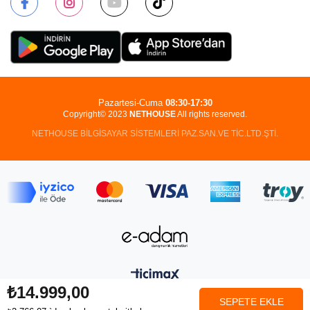
Pazartesi-Cuma
08:30-17:30
Copyright© 2023
NETHOUSE
All rights reserved.
NETHOUSE BİLGİSAYAR SİSTEMLERİ PAZ.SAN.VE TİC.LTD.ŞTİ.
₺14.999,00