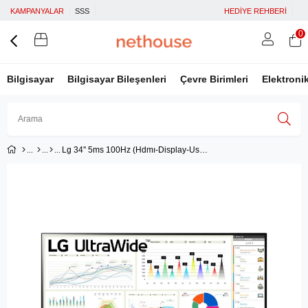
KAMPANYALAR
SSS
HEDİYE REHBERİ
0
Bilgisayar
Bilgisayar Bileşenleri
Çevre Birimleri
Elektroni
Lg 34'' 5ms 100Hz (Hdmı-Display-Usc-C) Amd Freesync IPS Panel Fhd Ultrawide Monitör 34WQ680-W
Üye Girişi
Üye Ol
Facebook İle Bağlan
Google İle Bağlan