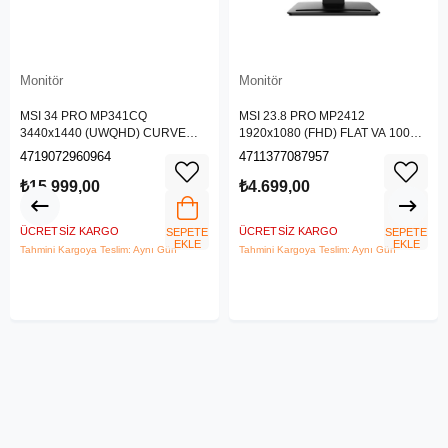
Monitör
Monitör
MSI 34 PRO MP341CQ
MSI 23.8 PRO MP2412
3440x1440 (UWQHD) CURVE
1920x1080 (FHD) FLAT VA 100HZ
1500R VA 100HZ 1MS ANTI-
1MS ANTI-GLARE MONITOR
4719072960964
4711377087957
GLARE MONITOR
₺15.999,00
₺4.699,00
ÜCRETSIZ KARGO
ÜCRETSIZ KARGO
SEPETE
SEPETE
EKLE
EKLE
Tahmini Kargoya Teslim: Aynı Gün
Tahmini Kargoya Teslim: Aynı Gün