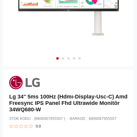
Lg 34'' 5ms 100Hz (Hdmı-Display-Usc-C) Amd
Freesync IPS Panel Fhd Ultrawide Monitör
34WQ680-W
STOK KODU
(8806087955507 )
BARKOD
:
8806087955507
0.0