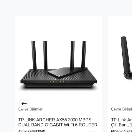
Çevre Birimleri
Çevre Biriml
TP-LINK ARCHER AX55 3000 MBPS
TP-Link A
DUAL BAND GIGABIT Wi-Fi 6 ROUTER
Çift Bant,
Kablosuz 
4897098683040
6935364080