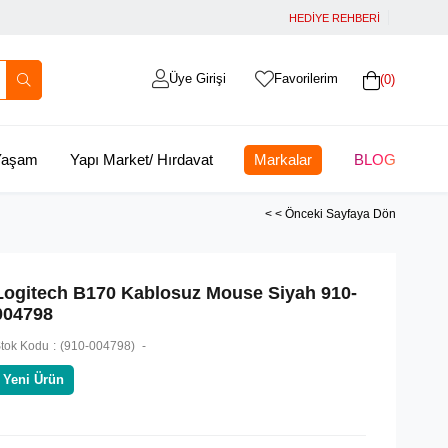
HEDİYE REHBERİ
Üye Girişi
Favorilerim
0
 Yaşam
Yapı Market/ Hırdavat
Markalar
BLOG
< < Önceki Sayfaya Dön
Logitech B170 Kablosuz Mouse Siyah 910-
004798
tok Kodu
(910-004798)
Yeni Ürün