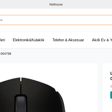
Nethouse
leri
Elektronik&Kulaklık
Telefon & Aksesuar
Akıllı Ev &
0-004798
S