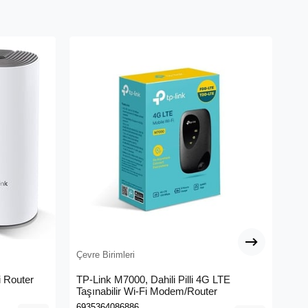
Çevre Birimleri
Çev
 Router
TP-Link M7000, Dahili Pilli 4G LTE
ME
Taşınabilir Wi-Fi Modem/Router
Me
6935364086886
695