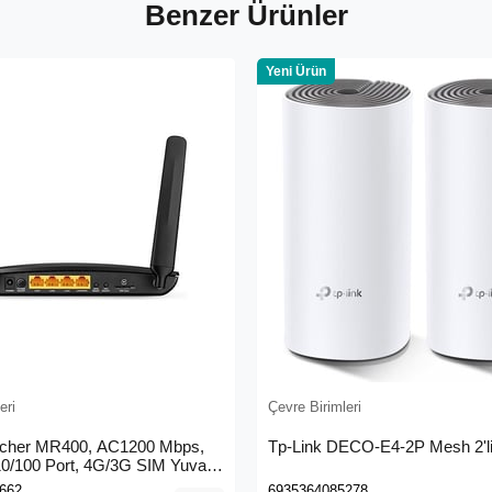
Benzer Ürünler
Yeni Ürün
eri
Çevre Birimleri
rcher MR400, AC1200 Mbps,
Tp-Link DECO-E4-2P Mesh 2'li
 10/100 Port, 4G/3G SIM Yuvası,
4G LTE Router
662
6935364085278