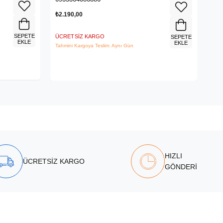
₺2.190,00
₺3.
SEPETE
ÜCRETSIZ KARGO
ÜCR
SEPETE
EKLE
EKLE
Tahmini Kargoya Teslim: Aynı Gün
Tahm
HIZLI
ÜCRETSİZ KARGO
GÖNDERİ