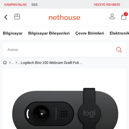
KAMPANYALAR
SSS
HEDİYE REHBERİ
0
Bilgisayar
Bilgisayar Bileşenleri
Çevre Birimleri
Elektroni
Logitech Brio 100 Webcam Grafit Full HD 960-001585
Üye Girişi
Üye Ol
Facebook İle Bağlan
Google İle Bağlan