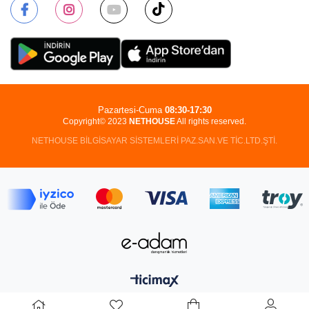
Pazartesi-Cuma
08:30-17:30
Copyright© 2023
NETHOUSE
All rights reserved.
NETHOUSE BİLGİSAYAR SİSTEMLERİ PAZ.SAN.VE TİC.LTD.ŞTİ.