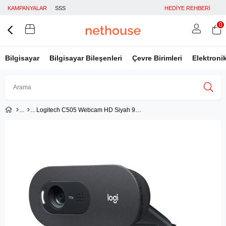
KAMPANYALAR
SSS
HEDİYE REHBERİ
0
Bilgisayar
Bilgisayar Bileşenleri
Çevre Birimleri
Elektroni
Logitech C505 Webcam HD Siyah 960-001364
Üye Girişi
Üye Ol
Facebook İle Bağlan
Google İle Bağlan