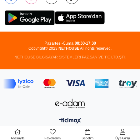
Pazartesi-Cuma
08:30-17:30
Copyright© 2023
NETHOUSE
All rights reserved.
NETHOUSE BİLGİSAYAR SİSTEMLERİ PAZ.SAN.VE TİC.LTD.ŞTİ.
Anasayfa
Favorilerim
Sepetim
Üye Girişi