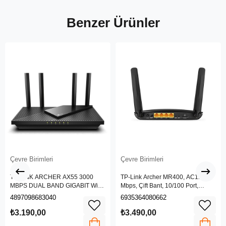
Benzer Ürünler
Çevre Birimleri
Çevre Birimleri
TP-LINK ARCHER AX55 3000
TP-Link Archer MR400, AC1200
MBPS DUAL BAND GIGABIT Wi-Fi
Mbps, Çift Bant, 10/100 Port,
6 ROUTER
4G/3G SIM Yuvası, Kablosuz 4G
4897098683040
6935364080662
LTE Router
₺3.190,00
₺3.490,00