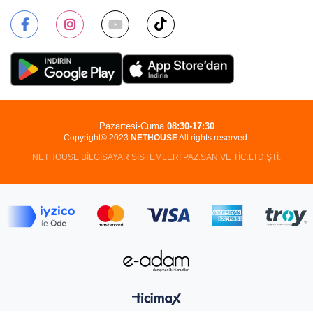
Pazartesi-Cuma
08:30-17:30
Copyright© 2023
NETHOUSE
All rights reserved.
NETHOUSE BİLGİSAYAR SİSTEMLERİ PAZ.SAN.VE TİC.LTD.ŞTİ.