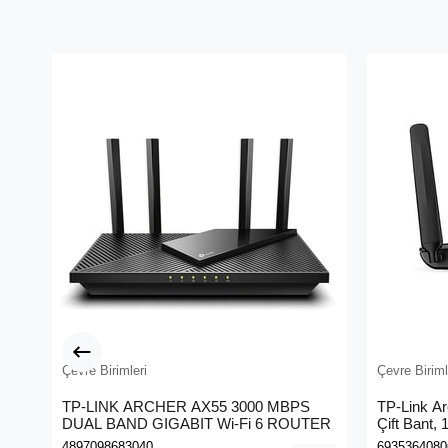
Çevre Birimleri
Çevre Biriml
TP-LINK ARCHER AX55 3000 MBPS
TP-Link A
DUAL BAND GIGABIT Wi-Fi 6 ROUTER
Çift Bant,
Kablosuz 
4897098683040
6935364080