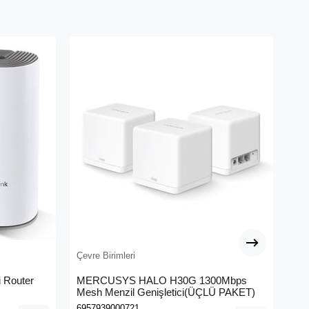
Çevre Birimleri
Çev
 Router
MERCUSYS HALO H30G 1300Mbps
TP
Mesh Menzil Genişletici(ÜÇLÜ PAKET)
Ban
6957939000721
693