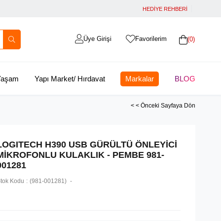
HEDİYE REHBERİ
Üye Girişi
Favorilerim
0
 Yaşam
Yapı Market/ Hırdavat
Markalar
BLOG
< < Önceki Sayfaya Dön
LOGITECH H390 USB GÜRÜLTÜ ÖNLEYİCİ
MİKROFONLU KULAKLIK - PEMBE 981-
001281
tok Kodu
(981-001281)