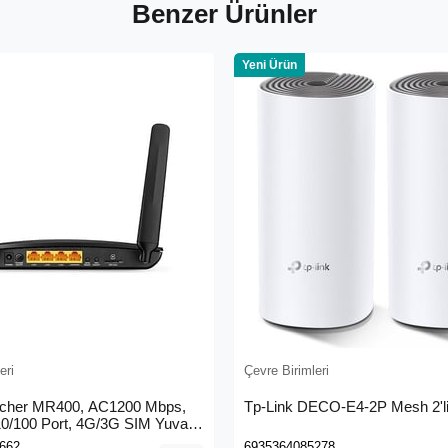
Benzer Ürünler
Yeni Ürün
eri
Çevre Birimleri
rcher MR400, AC1200 Mbps,
Tp-Link DECO-E4-2P Mesh 2'li
 10/100 Port, 4G/3G SIM Yuvası,
4G LTE Router
662
6935364085278