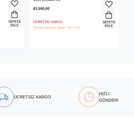
₺3.590,00
₺1.
SEPETE
ÜCRETSIZ KARGO
ÜCR
SEPETE
EKLE
EKLE
Tahmini Kargoya Teslim: Aynı Gün
Tahm
HIZLI
ÜCRETSİZ KARGO
GÖNDERİ