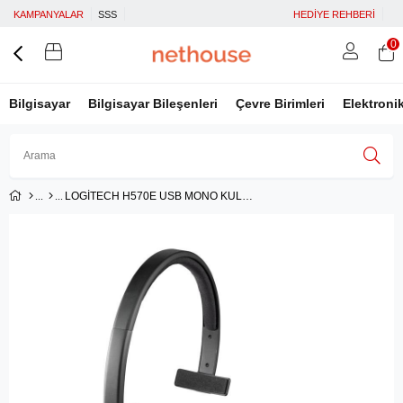
KAMPANYALAR
SSS
HEDİYE REHBERİ
0
Bilgisayar
Bilgisayar Bileşenleri
Çevre Birimleri
Elektroni
LOGİTECH H570E USB MONO KULAKLIK 981-000571
Üye Girişi
Üye Ol
Facebook İle Bağlan
Google İle Bağlan