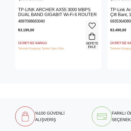
TP-LINK ARCHER AX55 3000 MBPS
TP-Link A
DUAL BAND GIGABIT Wi-Fi 6 ROUTER
Çift Bant,
Kablosuz 
4897098683040
6935364080
₺3.190,00
₺3.490,00
ÜCRETSIZ KARGO
ÜCRETSIZ 
SEPETE
EKLE
Tahmini Kargoya Teslim: Aynı Gün
Tahmini Kargoy
%100 GÜVENLİ
FARKLI 
ALIŞVERİŞ
SEÇENEK