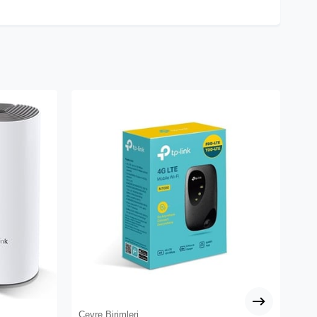
Çevre Birimleri
Çev