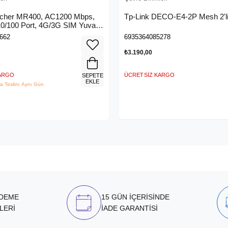
rcher MR400, AC1200 Mbps,
Tp-Link DECO-E4-2P Mesh 2'li
 10/100 Port, 4G/3G SIM Yuvası,
4G LTE Router
662
6935364085278
₺3.190,00
KARGO
ÜCRETSIZ KARGO
SEPETE
EKLE
a Teslim: Aynı Gün
ÖDEME
15 GÜN İÇERİSİNDE
LERİ
İADE GARANTİSİ