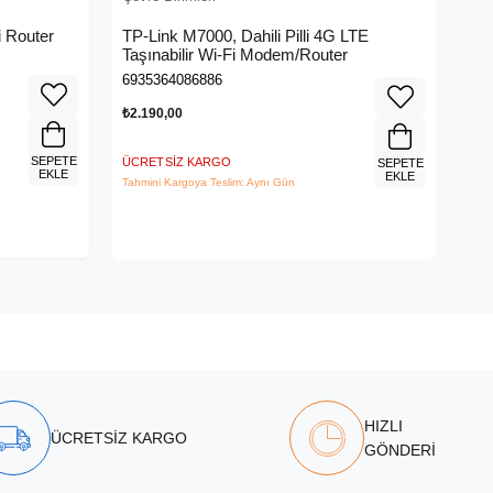
 Router
TP-Link M7000, Dahili Pilli 4G LTE
ME
Taşınabilir Wi-Fi Modem/Router
Me
6935364086886
695
₺2.190,00
₺3.
SEPETE
ÜCRETSIZ KARGO
ÜCR
SEPETE
EKLE
EKLE
Tahmini Kargoya Teslim: Aynı Gün
Tahm
HIZLI
ÜCRETSİZ KARGO
GÖNDERİ