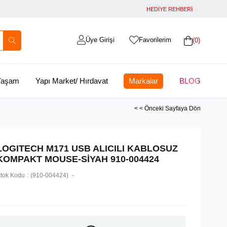
HEDİYE REHBERİ
Üye Girişi
Favorilerim
0
 Yaşam
Yapı Market/ Hırdavat
Markalar
BLOG
< < Önceki Sayfaya Dön
LOGITECH M171 USB ALICILI KABLOSUZ
KOMPAKT MOUSE-SİYAH 910-004424
tok Kodu
(910-004424)