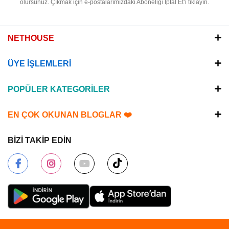
olursunuz.
Çıkmak için e-postalarımızdaki Aboneliği İptal Et’i tıklayın.
NETHOUSE
ÜYE İŞLEMLERİ
POPÜLER KATEGORİLER
EN ÇOK OKUNAN BLOGLAR ❤️
BİZİ TAKİP EDİN