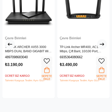
Çevre Birimleri
Çevre Birimleri
TP-LINK ARCHER AX55 3000
TP-Link Archer MR400, AC1200
MBPS DUAL BAND GIGABIT Wi-Fi
Mbps, Çift Bant, 10/100 Port,
6 ROUTER
4G/3G SIM Yuvası, Kablosuz 4G
4897098683040
6935364080662
LTE Router
₺3.190,00
₺3.490,00
ÜCRETSIZ KARGO
ÜCRETSIZ KARGO
SEPETE
SEPETE
EKLE
EKLE
Tahmini Kargoya Teslim: Aynı Gün
Tahmini Kargoya Teslim: Aynı Gün