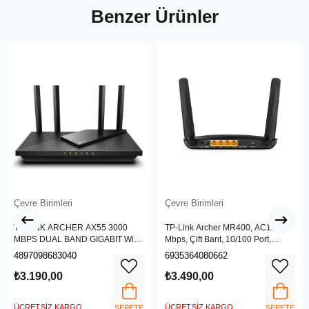
Benzer Ürünler
Çevre Birimleri
Çevre Birimleri
TP-LINK ARCHER AX55 3000
TP-Link Archer MR400, AC1200
MBPS DUAL BAND GIGABIT Wi-Fi
Mbps, Çift Bant, 10/100 Port,
6 ROUTER
4G/3G SIM Yuvası, Kablosuz 4G
4897098683040
6935364080662
LTE Router
₺3.190,00
₺3.490,00
ÜCRETSIZ KARGO
ÜCRETSIZ KARGO
SEPETE
SEPETE