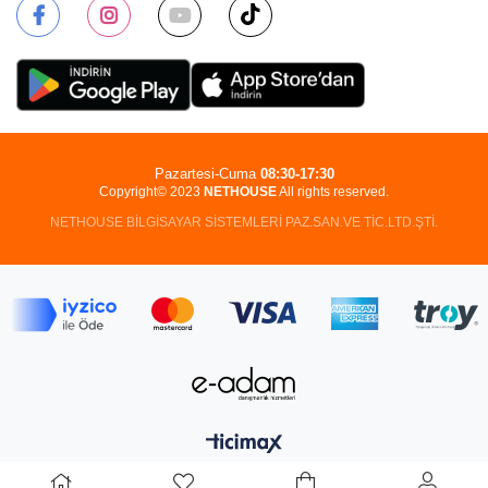
Pazartesi-Cuma
08:30-17:30
Copyright© 2023
NETHOUSE
All rights reserved.
NETHOUSE BİLGİSAYAR SİSTEMLERİ PAZ.SAN.VE TİC.LTD.ŞTİ.