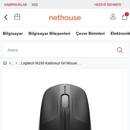
KAMPANYALAR
SSS
HEDİYE REHBERİ
0
Bilgisayar
Bilgisayar Bileşenleri
Çevre Birimleri
Elektroni
Logitech M190 Kablosuz Gri Mouse 910-005906
Üye Girişi
Üye Ol
Facebook İle Bağlan
Google İle Bağlan