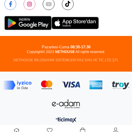
Pazartesi-Cuma
08:30-17:30
Copyright© 2023
NETHOUSE
All rights reserved.
NETHOUSE BİLGİSAYAR SİSTEMLERİ PAZ.SAN.VE TİC.LTD.ŞTİ.