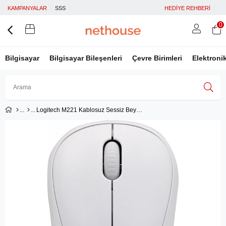
KAMPANYALAR
SSS
HEDİYE REHBERİ
0
Bilgisayar
Bilgisayar Bileşenleri
Çevre Birimleri
Elektroni
Logitech M221 Kablosuz Sessiz Beyaz 910-006511
Üye Girişi
Üye Ol
Facebook İle Bağlan
Google İle Bağlan