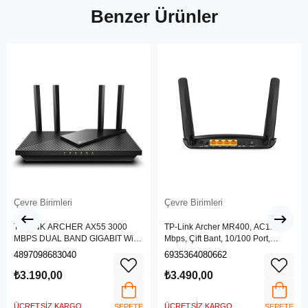
Benzer Ürünler
Çevre Birimleri
Çevre Birimleri
TP-LINK ARCHER AX55 3000
TP-Link Archer MR400, AC1200
MBPS DUAL BAND GIGABIT Wi-Fi
Mbps, Çift Bant, 10/100 Port,
6 ROUTER
4G/3G SIM Yuvası, Kablosuz 4G
4897098683040
6935364080662
LTE Router
₺3.190,00
₺3.490,00
ÜCRETSIZ KARGO
ÜCRETSIZ KARGO
SEPETE
SEPETE